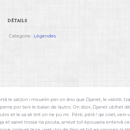
DÉTAILS
Categorie :
Légendes
rtâ le satzon i mouelin per on âno que Djanet, le valotè, tza
 pierra por teni le balan de lautro. On dzor, Djanet ublhet dè
tro et le sa sè tint on ne pu mi.  Pérè, pérè ! qe criet, veni v
et sairet trossa na piouta, arrevé tot èpouairia entervâ cen
è soce, solaivet le sa, viret i tor de lâno et tot en sacosen la 