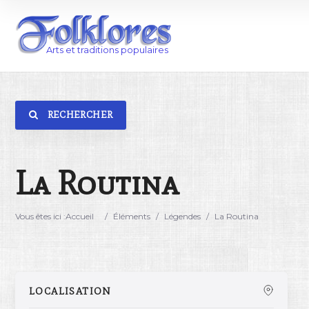
RECHERCHER
Catégorie
Lieu
La Routina
Vous êtes ici :
Accueil
/
Éléments
/
Légendes
/
La Routina
LOCALISATION