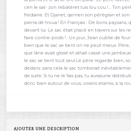
cen le sat- zon rebatéret tuis lou cou !… Ton pérè
fredaine. Et Djanet, qemen son pérègran et son pér
pierra dè troua ! En Français : De bons paysans, 
devant lui. Le sac était placé en travers sur les 
faire contre-poids !…Un jour, Jean oublie de fourrer
bien que le sac se tient on ne peut mieux. Père, p
que lâne avait glissé et sétait cassé une jambe,a
le sac se tient tout seul.Le père regarde bien, soul
dedans ;sans cela le sac tomberait inévitablement
de suite. Si tu ne le fais pas, tu aurasune distri
donc bien autour de vous, voisins etamis, si la ro
AJOUTER UNE DESCRIPTION