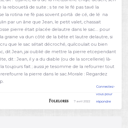
a rebouetâ de suite ; s te ne le fé pas tavé la
la rotina ne fè pas sovent portâ  de cé, de lé  na
lin par un âne que Jean, le petit valet, chassait
grosse pierre était placée delautre dans le sac… pour
a graine va dun côté de la bête et lautre delautre, si
cru que le sac sétait décroché, quilcoulait ou bien
nc, dit Jean, jai oublié de mettre la pierre etcependant
dit : Jean, il y a du diable (ou de la sorcellerie) là-
a toujours fait ; aussi je tesomme de la refourrer tout
 pèrerefourre la pierre dans le sac.Morale : Regardez
p.
Connectez-
vous pour
Folklores
répondre
7 avril 2022