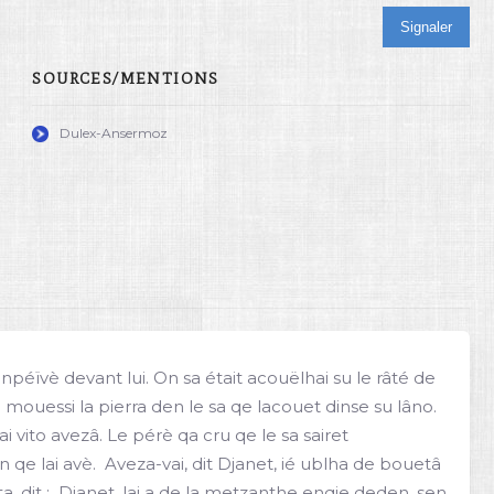
Signaler
SOURCES/MENTIONS
Dulex-Ansermoz
npéïvè devant lui. On sa était acouëlhai su le râté de
 mouessi la pierra den le sa qe lacouet dinse su lâno.
ai vito avezâ. Le pérè qa cru qe le sa sairet
 qe lai avè.  Aveza-vai, dit Djanet, ié ublha de bouetâ
téta, dit :  Djanet, lai a de la metzanthe enqie deden, sen