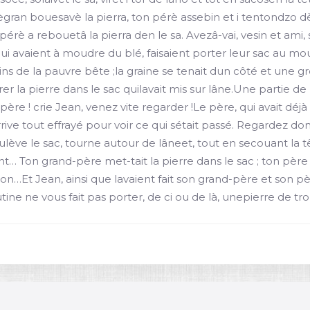
gran bouesavè la pierra, ton pérè assebin et i tentondzo dè l
è a rebouetâ la pierra den le sa. Avezâ-vai, vesin et ami, se 
qui avaient à moudre du blé, faisaient porter leur sac au mou
reins de la pauvre bête ;la graine se tenait dun côté et une 
 la pierre dans le sac quilavait mis sur lâne.Une partie de l
ère ! crie Jean, venez vite regarder !Le père, qui avait déjà 
rrive tout effrayé pour voir ce qui sétait passé. Regardez do
ève le sac, tourne autour de lâneet, tout en secouant la tête, 
… Ton grand-père met-tait la pierre dans le sac ; ton père l
bution…Et Jean, ainsi que lavaient fait son grand-père et son
utine ne vous fait pas porter, de ci ou de là, unepierre de tro