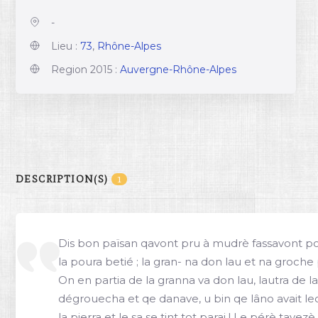
-
Lieu :
73
,
Rhône-Alpes
Region 2015 :
Auvergne-Rhône-Alpes
DESCRIPTION(S)
1
Dis bon païsan qavont pru à mudrè fassavont po
la poura betié ; la gran- na don lau et na groche
On en partia de la granna va don lau, lautra de lau
dégrouecha et qe danave, u bin qe lâno avait leqa 
la pierra et le sa se tint tot parai ! Le pérè tavez