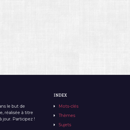
INDEX
ans le but de
Mots-clés
, réalisée à titre
Thèmes
jour. Participez !
Sujets