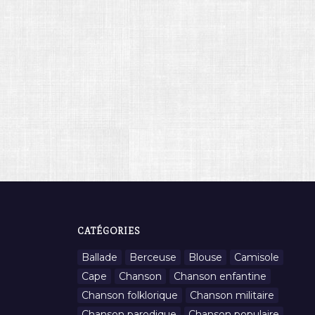
CATÉGORIES
Ballade
Berceuse
Blouse
Camisole
Cape
Chanson
Chanson enfantine
Chanson folklorique
Chanson militaire
Chanson parodique
Chanson populaire