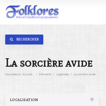
RECHERCHER
Catégorie
Lieu
La sorcière avide
Vous êtes ici :
Accueil
/
Éléments
/
Légendes
/
La sorcière avide
LOCALISATION