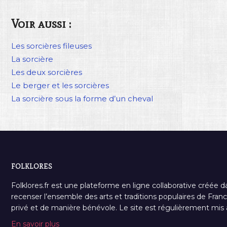
Voir aussi :
Les sorcières fileuses
La sorcière
Les deux sorcières
Le berger et les sorcières
La sorcière sous la forme d’un cheval
FOLKLORES
Folklores.fr est une plateforme en ligne collaborative créée d
recenser l’ensemble des arts et traditions populaires de France
privé et de manière bénévole. Le site est régulièrement mis à 
En savoir plus