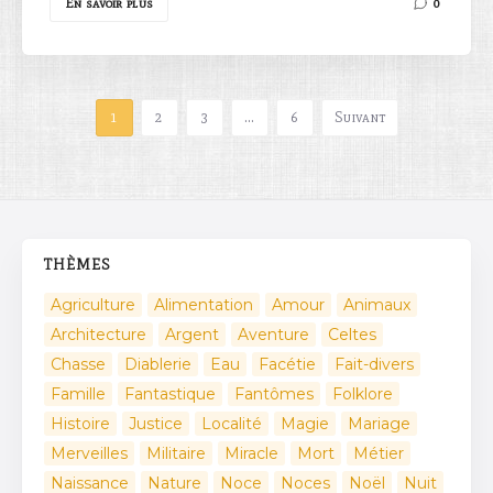
En savoir plus
0
1
2
3
…
6
Suivant
THÈMES
Agriculture
Alimentation
Amour
Animaux
Architecture
Argent
Aventure
Celtes
Chasse
Diablerie
Eau
Facétie
Fait-divers
Famille
Fantastique
Fantômes
Folklore
Histoire
Justice
Localité
Magie
Mariage
Merveilles
Militaire
Miracle
Mort
Métier
Naissance
Nature
Noce
Noces
Noël
Nuit