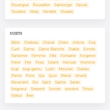
Rouergue
Roussillon
Saintonge
Savoie
Touraine
Velay
Vendée
Vivarais
SUJETS
Bête
Chateau
Cheval
Chien
chèvre
Coq
Curé
Dame
Dame Blanche
Diable
Ermite
Fantôme
Femme
Fille
Fontaine
Forgeron
Frère
Fée
Fées
Géant
Hercule
Homme
loup
loup-garou
Lutin
Meunier
Oiseau
Pierre
Pont
Qui
Quoi
Reine
renard
Revenant
Roi
Saint
Sainte
Satan
Seigneur
Serpent
Sorcier
sorcière
Trésor
Voleur
Âne