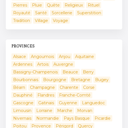
Pierres
Pluie
Quête
Religieux
Rituel
Royauté
Santé
Sorcellerie
Superstition
Tradition
Village
Voyage
PROVINCES
Alsace
Angoumois
Anjou
Aquitaine
Ardennes
Artois
Auvergne
Bassigny-Champenois
Beauce
Berry
Bourbonnais
Bourgogne
Bretagne
Bugey
Béarn
Champagne
Charente
Corse
Dauphiné
Flandres
Franche-Comté
Gascogne
Gatinais
Guyenne
Languedoc
Limousin
Lorraine
Marche
Morvan
Nivernais
Normandie
Pays Basque
Picardie
Poitou
Provence
Périgord
Quercy