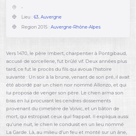
-
Lieu :
63
,
Auvergne
Region 2015 :
Auvergne-Rhône-Alpes
Vers 1470, le père Imbert, charpentier à Pontgibaud,
accusé de sorcellerie, fut brûlé vif. Deux années plus
tard, ce fut le procès du fils qui avoua l’histoire
suivante : Un soir à la brune, venant de son pré, il avait
été abordé par un chien noir nommé Allonzo, et qui
lui proposa de venger son père. Le chien arma son
bras en lui procurant les cendres dossements
provenant du cimetière de Volvic, et un bâton de
mort, qui estropiait ceux quil frappait. Il expliqua aussi
qu’une nuit, le chien le conduisit en un lieu nommé
La Garde. Là, au milieu d’un feu et monté sur un âne,