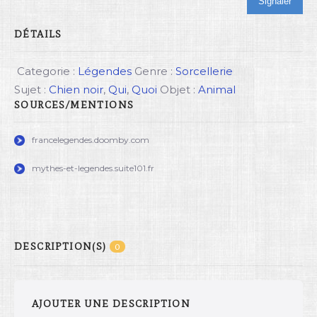
Signaler
DÉTAILS
Categorie :
Légendes
Genre :
Sorcellerie
Sujet :
Chien noir
,
Qui
,
Quoi
Objet :
Animal
SOURCES/MENTIONS
francelegendes.doomby.com
mythes-et-legendes.suite101.fr
DESCRIPTION(S)
0
AJOUTER UNE DESCRIPTION