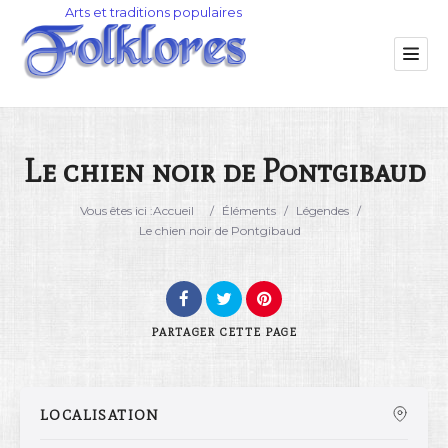
Le chien noir de Pontgibaud
Catégorie
Vous êtes ici :
Accueil
/
Éléments
/
Légendes
/
Le chien noir de Pontgibaud
Lieu
PARTAGER
CETTE PAGE
LOCALISATION
Rechercher