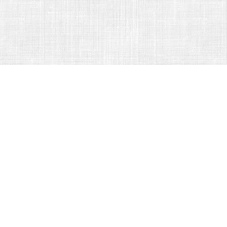
Nantua
INDEX
ans le but de
Mots-clés
, réalisée à titre
Thèmes
jour. Participez !
Sujets