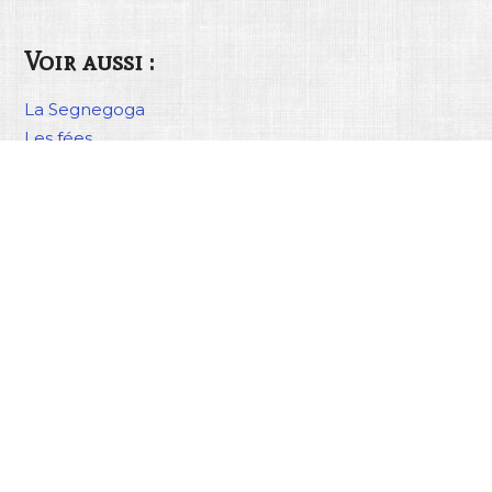
Voir aussi :
La Segnegoga
Les fées
La chasse aux sorcières et au diable
Les dames blanches
La légende de saint Amand, fondateur de l’abbaye de 
FOLKLORES
Folklores.fr est une plateforme en ligne collaborative créée d
recenser l’ensemble des arts et traditions populaires de France
privé et de manière bénévole. Le site est régulièrement mis à 