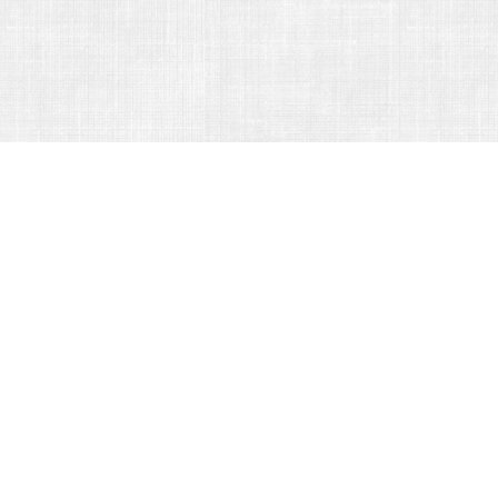
CATÉGORIES
Ballade
Berceuse
Blouse
Camisole
Cape
Chanson
Chanson enfantine
Chanson folklorique
Chanson militaire