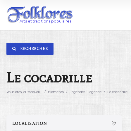
RECHERCHER
Catégorie
Lieu
Le cocadrille
Vous êtes ici :
Accueil
/
Éléments
/
Légendes
Légende
/
Le cocadrille
LOCALISATION