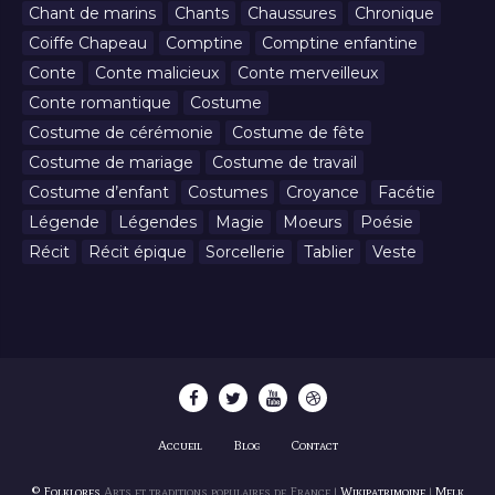
Chant de marins
Chants
Chaussures
Chronique
Coiffe Chapeau
Comptine
Comptine enfantine
Conte
Conte malicieux
Conte merveilleux
Conte romantique
Costume
Costume de cérémonie
Costume de fête
Costume de mariage
Costume de travail
Costume d’enfant
Costumes
Croyance
Facétie
Légende
Légendes
Magie
Moeurs
Poésie
Récit
Récit épique
Sorcellerie
Tablier
Veste
Accueil
Blog
Contact
© Folklores
Arts et traditions populaires de France |
Wikipatrimoine
|
Melk