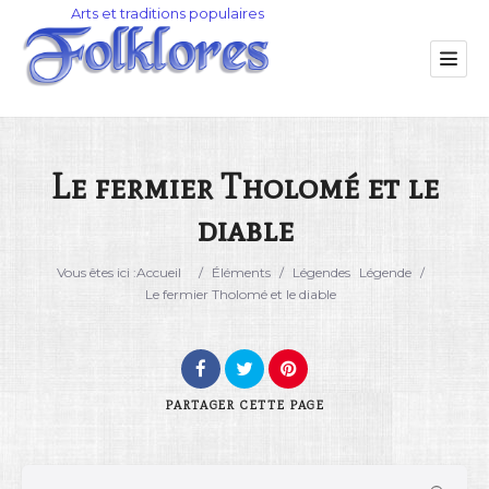
Le fermier Tholomé et le
diable
Catégorie
Vous êtes ici :
Accueil
/
Éléments
/
Légendes
Légende
/
Lieu
Le fermier Tholomé et le diable
PARTAGER
CETTE PAGE
Rechercher