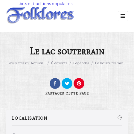
Le lac souterrain
Catégorie
Vous êtes ici :
Accueil
/
Éléments
/
Légendes
/
Le lac souterrain
Lieu
PARTAGER
CETTE PAGE
LOCALISATION
Rechercher