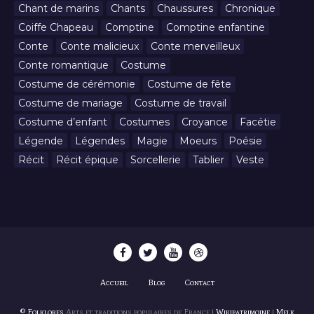
Chant de marins
Chants
Chaussures
Chronique
Coiffe Chapeau
Comptine
Comptine enfantine
Conte
Conte malicieux
Conte merveilleux
Conte romantique
Costume
Costume de cérémonie
Costume de fête
Costume de mariage
Costume de travail
Costume d’enfant
Costumes
Croyance
Facétie
Légende
Légendes
Magie
Moeurs
Poésie
Récit
Récit épique
Sorcellerie
Tablier
Veste
Accueil
Blog
Contact
© Folklores
Arts et traditions populaires de France |
Wikipatrimoine
|
Melk