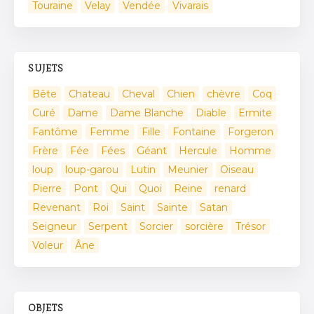
Touraine
Velay
Vendée
Vivarais
SUJETS
Bête
Chateau
Cheval
Chien
chèvre
Coq
Curé
Dame
Dame Blanche
Diable
Ermite
Fantôme
Femme
Fille
Fontaine
Forgeron
Frère
Fée
Fées
Géant
Hercule
Homme
loup
loup-garou
Lutin
Meunier
Oiseau
Pierre
Pont
Qui
Quoi
Reine
renard
Revenant
Roi
Saint
Sainte
Satan
Seigneur
Serpent
Sorcier
sorcière
Trésor
Voleur
Âne
OBJETS