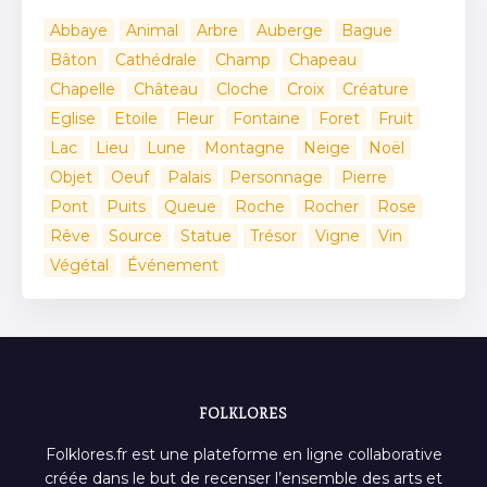
Abbaye
Animal
Arbre
Auberge
Bague
Bâton
Cathédrale
Champ
Chapeau
Chapelle
Château
Cloche
Croix
Créature
Eglise
Etoile
Fleur
Fontaine
Foret
Fruit
Lac
Lieu
Lune
Montagne
Neige
Noël
Objet
Oeuf
Palais
Personnage
Pierre
Pont
Puits
Queue
Roche
Rocher
Rose
Rêve
Source
Statue
Trésor
Vigne
Vin
Végétal
Événement
FOLKLORES
Folklores.fr est une plateforme en ligne collaborative
créée dans le but de recenser l’ensemble des arts et