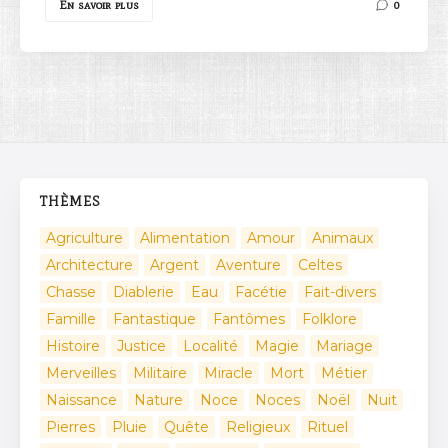
En savoir plus
0
THÈMES
Agriculture
Alimentation
Amour
Animaux
Architecture
Argent
Aventure
Celtes
Chasse
Diablerie
Eau
Facétie
Fait-divers
Famille
Fantastique
Fantômes
Folklore
Histoire
Justice
Localité
Magie
Mariage
Merveilles
Militaire
Miracle
Mort
Métier
Naissance
Nature
Noce
Noces
Noël
Nuit
Pierres
Pluie
Quête
Religieux
Rituel