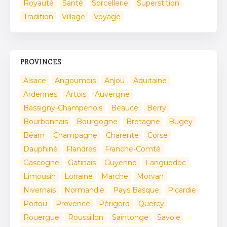
Royauté
Santé
Sorcellerie
Superstition
Tradition
Village
Voyage
PROVINCES
Alsace
Angoumois
Anjou
Aquitaine
Ardennes
Artois
Auvergne
Bassigny-Champenois
Beauce
Berry
Bourbonnais
Bourgogne
Bretagne
Bugey
Béarn
Champagne
Charente
Corse
Dauphiné
Flandres
Franche-Comté
Gascogne
Gatinais
Guyenne
Languedoc
Limousin
Lorraine
Marche
Morvan
Nivernais
Normandie
Pays Basque
Picardie
Poitou
Provence
Périgord
Quercy
Rouergue
Roussillon
Saintonge
Savoie