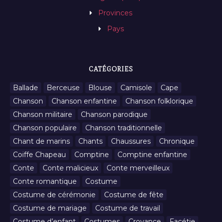
Provinces
Pays
CATÉGORIES
Ballade
Berceuse
Blouse
Camisole
Cape
Chanson
Chanson enfantine
Chanson folklorique
Chanson militaire
Chanson parodique
Chanson populaire
Chanson traditionnelle
Chant de marins
Chants
Chaussures
Chronique
Coiffe Chapeau
Comptine
Comptine enfantine
Conte
Conte malicieux
Conte merveilleux
Conte romantique
Costume
Costume de cérémonie
Costume de fête
Costume de mariage
Costume de travail
Costume d’enfant
Costumes
Croyance
Facétie