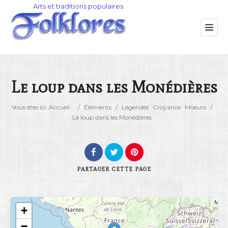
Le loup dans les Monédières
Catégorie
Vous êtes ici :
Accueil
/
Éléments
/
Légendes
Croyance
Moeurs
/
Le loup dans les Monédières
Lieu
PARTAGER
CETTE PAGE
+
Rechercher
−