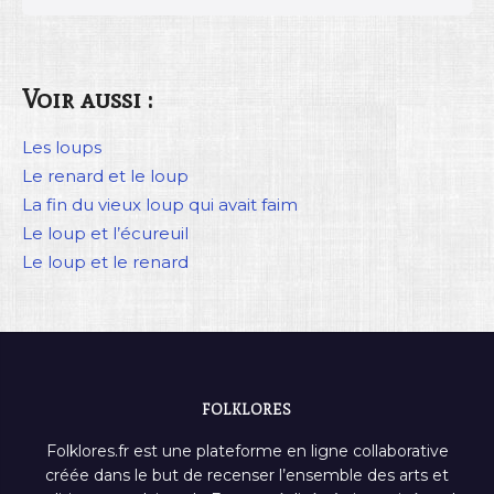
Voir aussi :
Les loups
Le renard et le loup
La fin du vieux loup qui avait faim
Le loup et l’écureuil
Le loup et le renard
FOLKLORES
Folklores.fr est une plateforme en ligne collaborative
créée dans le but de recenser l’ensemble des arts et