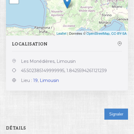
Leaflet
| Données ©
OpenStreetMap
,
CC-BY-SA
LOCALISATION
Les Monédières, Limousin
45.502385149999995, 1.8425594261121239
Lieu :
19
,
Limousin
Signaler
DÉTAILS