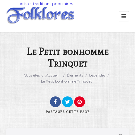
Le Petit bonhomme
Trinquet
Catégorie
Vous êtes ici :
Accueil
/
Éléments
/
Légendes
/
Lieu
Le Petit bonhomme Trinquet
PARTAGER
CETTE PAGE
Rechercher