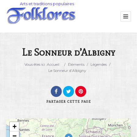
Le Sonneur d’Albigny
Catégorie
Vous êtes ici :
Accueil
/
Éléments
/
Légendes
/
Le Sonneur d’Albigny
Lieu
PARTAGER
CETTE PAGE
+
Rechercher
−