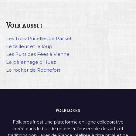
Voir aussi :
Les Trois-Pucelles de Pariset
Le tailleur et le loup
Les Puits des Fées à Vienne
Le pèlerinage d’Huez
Le rocher de Rochefort
FOLKLORES
Folklores.fr est une plateforme en ligne collaborative
créée dans le but de recenser l’ensemble des arts et
traditions populaires de France, réalisée à titre privé et de