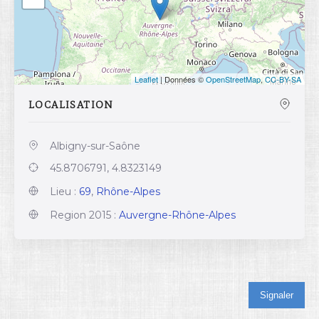
Leaflet
| Données ©
OpenStreetMap
,
CC-BY-SA
LOCALISATION
Albigny-sur-Saône
45.8706791, 4.8323149
Lieu :
69
,
Rhône-Alpes
Region 2015 :
Auvergne-Rhône-Alpes
Signaler