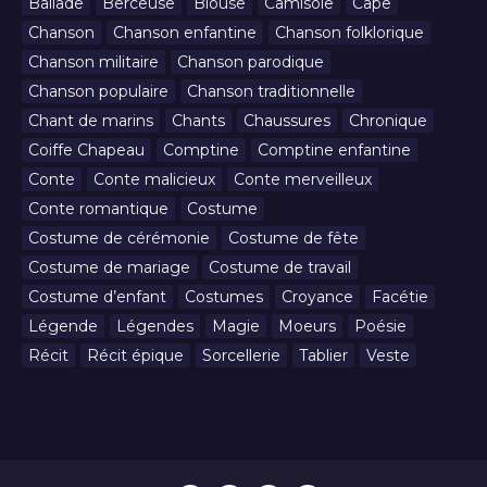
Ballade
Berceuse
Blouse
Camisole
Cape
Chanson
Chanson enfantine
Chanson folklorique
Chanson militaire
Chanson parodique
Chanson populaire
Chanson traditionnelle
Chant de marins
Chants
Chaussures
Chronique
Coiffe Chapeau
Comptine
Comptine enfantine
Conte
Conte malicieux
Conte merveilleux
Conte romantique
Costume
Costume de cérémonie
Costume de fête
Costume de mariage
Costume de travail
Costume d’enfant
Costumes
Croyance
Facétie
Légende
Légendes
Magie
Moeurs
Poésie
Récit
Récit épique
Sorcellerie
Tablier
Veste