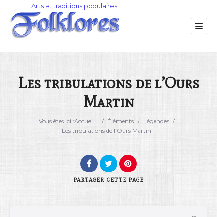
Les tribulations de l’Ours
Martin
Catégorie
Vous êtes ici :
Accueil
/
Éléments
/
Légendes
/
Lieu
Les tribulations de l’Ours Martin
PARTAGER
CETTE PAGE
Rechercher