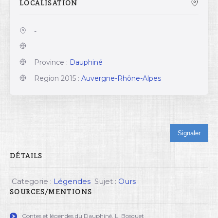
LOCALISATION
-
Province :
Dauphiné
Region 2015 :
Auvergne-Rhône-Alpes
Signaler
DÉTAILS
Categorie :
Légendes
Sujet :
Ours
SOURCES/MENTIONS
Contes et légendes du Dauphiné, L. Bosquet