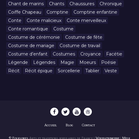
Chant de marins
Chants
Chaussures
Chronique
Coiffe Chapeau
Comptine
Comptine enfantine
Conte
Conte malicieux
Conte merveilleux
Conte romantique
Costume
Costume de cérémonie
Costume de fête
Costume de mariage
Costume de travail
Costume d’enfant
Costumes
Croyance
Facétie
Légende
Légendes
Magie
Moeurs
Poésie
Récit
Récit épique
Sorcellerie
Tablier
Veste
Accueil
Blog
Contact
© Folklores
Arts et traditions populaires de France |
Wikipatrimoine
|
Melk