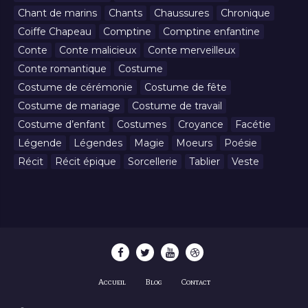
Chant de marins
Chants
Chaussures
Chronique
Coiffe Chapeau
Comptine
Comptine enfantine
Conte
Conte malicieux
Conte merveilleux
Conte romantique
Costume
Costume de cérémonie
Costume de fête
Costume de mariage
Costume de travail
Costume d’enfant
Costumes
Croyance
Facétie
Légende
Légendes
Magie
Moeurs
Poésie
Récit
Récit épique
Sorcellerie
Tablier
Veste
Accueil
Blog
Contact