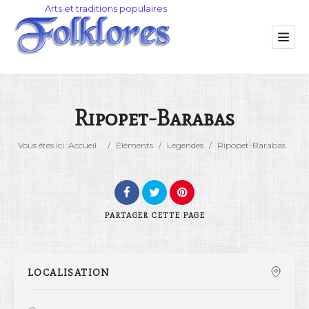
Ripopet-Barabas
Catégorie
Vous êtes ici :
Accueil
/
Éléments
/
Légendes
/
Ripopet-Barabas
Lieu
PARTAGER
CETTE PAGE
LOCALISATION
Rechercher