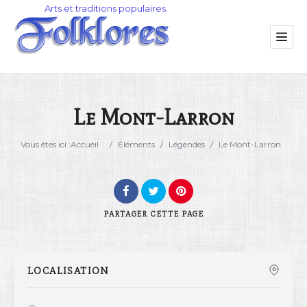
Le Mont-Larron
Catégorie
Vous êtes ici :
Accueil
/
Éléments
/
Légendes
/
Le Mont-Larron
Lieu
PARTAGER
CETTE PAGE
LOCALISATION
Rechercher