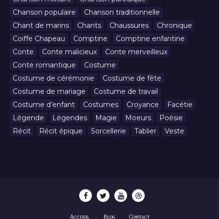
Chanson populaire
Chanson traditionnelle
Chant de marins
Chants
Chaussures
Chronique
Coiffe Chapeau
Comptine
Comptine enfantine
Conte
Conte malicieux
Conte merveilleux
Conte romantique
Costume
Costume de cérémonie
Costume de fête
Costume de mariage
Costume de travail
Costume d’enfant
Costumes
Croyance
Facétie
Légende
Légendes
Magie
Moeurs
Poésie
Récit
Récit épique
Sorcellerie
Tablier
Veste
Accueil
Blog
Contact