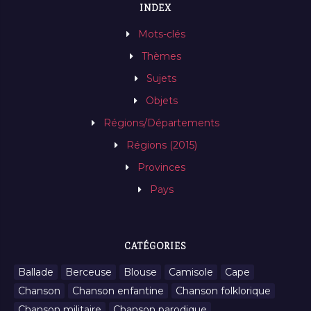
INDEX
Mots-clés
Thèmes
Sujets
Objets
Régions/Départements
Régions (2015)
Provinces
Pays
CATÉGORIES
Ballade
Berceuse
Blouse
Camisole
Cape
Chanson
Chanson enfantine
Chanson folklorique
Chanson militaire
Chanson parodique