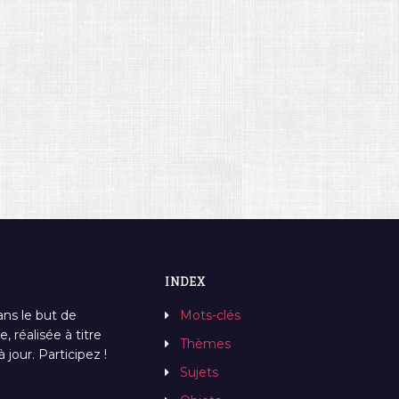
INDEX
ans le but de
Mots-clés
, réalisée à titre
Thèmes
jour. Participez !
Sujets