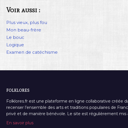
Voir aussi :
Plus vieux, plus fou
Mon beau-frère
Le bouc
Logique
Examen de catéchisme
FOLKLORES
Folklores.fr est une plateforme en ligne collaborative créée d
recenser l’ensemble des arts et traditions populaires de France
privé et de manière bénévole. Le site est régulièrement mis à 
En savoir plus