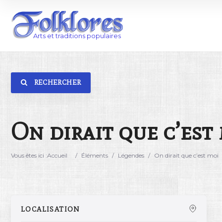
RECHERCHER
Catégorie
Lieu
On dirait que c’est
Vous êtes ici :
Accueil
/
Éléments
/
Légendes
/
On dirait que c’est moi
LOCALISATION