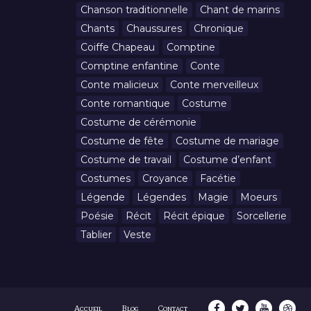
Chanson traditionnelle
Chant de marins
Chants
Chaussures
Chronique
Coiffe Chapeau
Comptine
Comptine enfantine
Conte
Conte malicieux
Conte merveilleux
Conte romantique
Costume
Costume de cérémonie
Costume de fête
Costume de mariage
Costume de travail
Costume d’enfant
Costumes
Croyance
Facétie
Légende
Légendes
Magie
Moeurs
Poésie
Récit
Récit épique
Sorcellerie
Tablier
Veste
Accueil
Blog
Contact