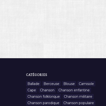
CATÉGORIES
Ballade
Berceuse
Blouse
Camisole
Cape
Chanson
Chanson enfantine
Chanson folklorique
Chanson militaire
Chanson parodique
Chanson populaire