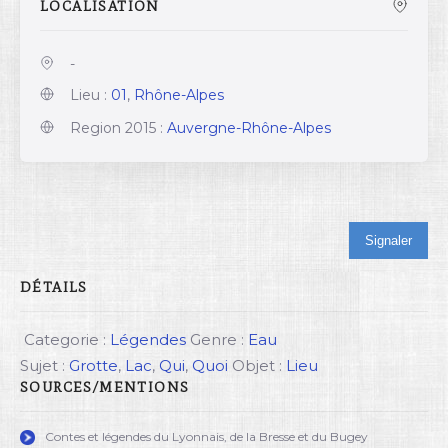
LOCALISATION
-
Lieu :
01
,
Rhône-Alpes
Region 2015 :
Auvergne-Rhône-Alpes
Signaler
DÉTAILS
Categorie :
Légendes
Genre :
Eau
Sujet :
Grotte
,
Lac
,
Qui
,
Quoi
Objet :
Lieu
SOURCES/MENTIONS
Contes et légendes du Lyonnais, de la Bresse et du Bugey