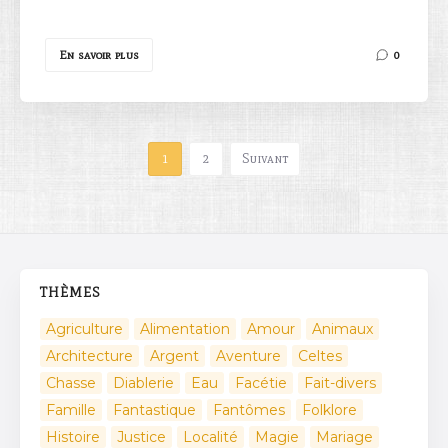
En savoir plus
0
1
2
Suivant
THÈMES
Agriculture
Alimentation
Amour
Animaux
Architecture
Argent
Aventure
Celtes
Chasse
Diablerie
Eau
Facétie
Fait-divers
Famille
Fantastique
Fantômes
Folklore
Histoire
Justice
Localité
Magie
Mariage