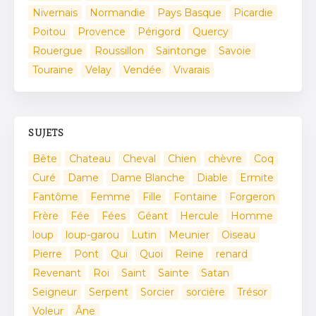
Nivernais
Normandie
Pays Basque
Picardie
Poitou
Provence
Périgord
Quercy
Rouergue
Roussillon
Saintonge
Savoie
Touraine
Velay
Vendée
Vivarais
SUJETS
Bête
Chateau
Cheval
Chien
chèvre
Coq
Curé
Dame
Dame Blanche
Diable
Ermite
Fantôme
Femme
Fille
Fontaine
Forgeron
Frère
Fée
Fées
Géant
Hercule
Homme
loup
loup-garou
Lutin
Meunier
Oiseau
Pierre
Pont
Qui
Quoi
Reine
renard
Revenant
Roi
Saint
Sainte
Satan
Seigneur
Serpent
Sorcier
sorcière
Trésor
Voleur
Âne