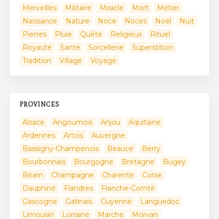
Merveilles
Militaire
Miracle
Mort
Métier
Naissance
Nature
Noce
Noces
Noël
Nuit
Pierres
Pluie
Quête
Religieux
Rituel
Royauté
Santé
Sorcellerie
Superstition
Tradition
Village
Voyage
PROVINCES
Alsace
Angoumois
Anjou
Aquitaine
Ardennes
Artois
Auvergne
Bassigny-Champenois
Beauce
Berry
Bourbonnais
Bourgogne
Bretagne
Bugey
Béarn
Champagne
Charente
Corse
Dauphiné
Flandres
Franche-Comté
Gascogne
Gatinais
Guyenne
Languedoc
Limousin
Lorraine
Marche
Morvan