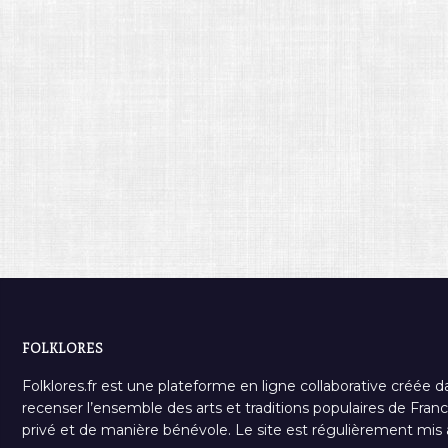
FOLKLORES
Folklores.fr est une plateforme en ligne collaborative créée d
recenser l’ensemble des arts et traditions populaires de France
privé et de manière bénévole. Le site est régulièrement mis à 