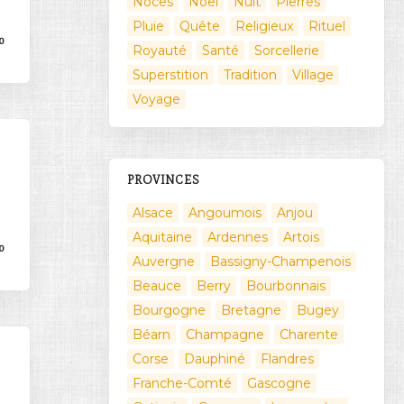
Noces
Noël
Nuit
Pierres
Pluie
Quête
Religieux
Rituel
0
Royauté
Santé
Sorcellerie
Superstition
Tradition
Village
Voyage
PROVINCES
Alsace
Angoumois
Anjou
Aquitaine
Ardennes
Artois
0
Auvergne
Bassigny-Champenois
Beauce
Berry
Bourbonnais
Bourgogne
Bretagne
Bugey
Béarn
Champagne
Charente
Corse
Dauphiné
Flandres
Franche-Comté
Gascogne