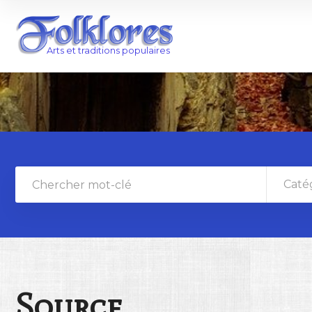
Caté
Source