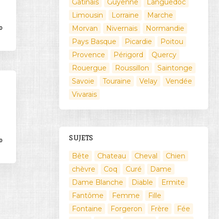
Gatinais
Guyenne
Languedoc
Limousin
Lorraine
Marche
Morvan
Nivernais
Normandie
0
Pays Basque
Picardie
Poitou
Provence
Périgord
Quercy
Rouergue
Roussillon
Saintonge
Savoie
Touraine
Velay
Vendée
Vivarais
SUJETS
0
Bête
Chateau
Cheval
Chien
chèvre
Coq
Curé
Dame
Dame Blanche
Diable
Ermite
Fantôme
Femme
Fille
Fontaine
Forgeron
Frère
Fée