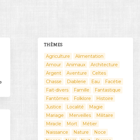
THÈMES
Agriculture
Alimentation
Amour
Animaux
Architecture
Argent
Aventure
Celtes
Chasse
Diablerie
Eau
Facétie
0
Fait-divers
Famille
Fantastique
Fantômes
Folklore
Histoire
Justice
Localité
Magie
Mariage
Merveilles
Militaire
Miracle
Mort
Métier
Naissance
Nature
Noce