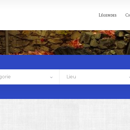
Légendes
C
gorie
Lieu