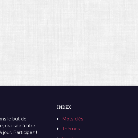
INDEX
ans le but de
Mots-clés
, réalisée à titre
Thèmes
jour. Participez !