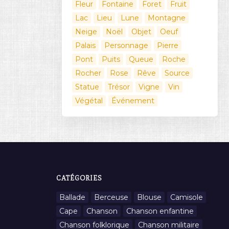
Fleur
Fontaine
Foret
Fruit
Lac
Lieu
Lune
Montagne
Neige
Noël
Objet
Oeuf
Palais
Personnage
Pierre
Pont
Puits
Queue
Roche
Rocher
Rose
Rêve
Source
Statue
Trésor
Vigne
Vin
Végétal
Événement
CATÉGORIES
Ballade
Berceuse
Blouse
Camisole
Cape
Chanson
Chanson enfantine
Chanson folklorique
Chanson militaire