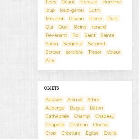
Fées
Géant
Hercule
Homme
loup
loup-garou
Lutin
Meunier
Oiseau
Pierre
Pont
Qui
Quoi
Reine
renard
Revenant
Roi
Saint
Sainte
Satan
Seigneur
Serpent
Sorcier
sorcière
Trésor
Voleur
Âne
OBJETS
Abbaye
Animal
Arbre
Auberge
Bague
Bâton
Cathédrale
Champ
Chapeau
Chapelle
Château
Cloche
Croix
Créature
Eglise
Etoile