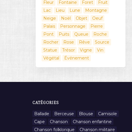
Fleur
Fontaine
Foret
Fruit
Lac
Lieu
Lune
Montagne
Neige
Noël
Objet
Oeuf
Palais
Personnage
Pierre
Pont
Puits
Queue
Roche
Rocher
Rose
Rêve
Source
Statue
Trésor
Vigne
Vin
Végétal
Événement
CATÉGORIES
Ballade
Berceuse
Blouse
Camisole
Cape
Chanson
Chanson enfantine
Chanson folklorique
Chanson militaire