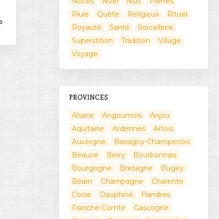
Noces
Noël
Nuit
Pierres
Pluie
Quête
Religieux
Rituel
0
Royauté
Santé
Sorcellerie
Superstition
Tradition
Village
Voyage
PROVINCES
Alsace
Angoumois
Anjou
Aquitaine
Ardennes
Artois
Auvergne
Bassigny-Champenois
Beauce
Berry
Bourbonnais
Bourgogne
Bretagne
Bugey
Béarn
Champagne
Charente
Corse
Dauphiné
Flandres
Franche-Comté
Gascogne