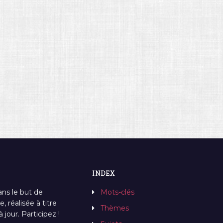
INDEX
ans le but de
Mots-clés
, réalisée à titre
Thèmes
jour. Participez !