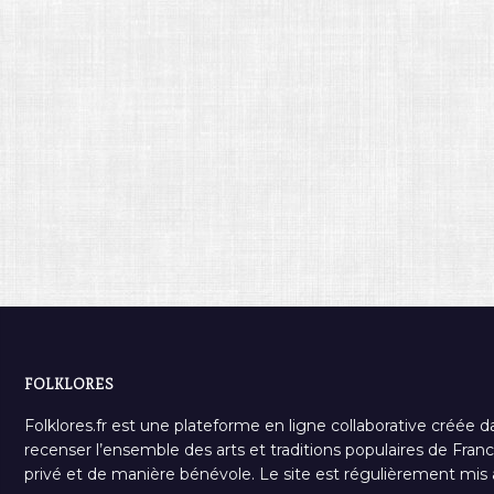
FOLKLORES
Folklores.fr est une plateforme en ligne collaborative créée d
recenser l’ensemble des arts et traditions populaires de France
privé et de manière bénévole. Le site est régulièrement mis à 