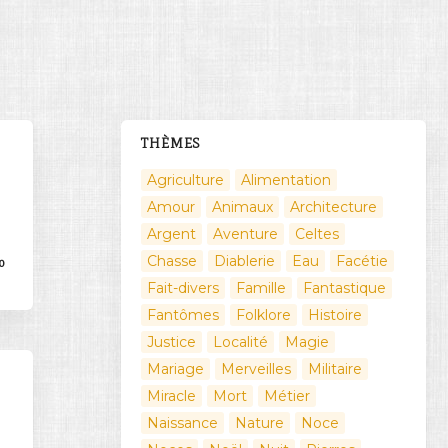
THÈMES
Agriculture
Alimentation
Amour
Animaux
Architecture
Argent
Aventure
Celtes
Chasse
Diablerie
Eau
Facétie
0
Fait-divers
Famille
Fantastique
Fantômes
Folklore
Histoire
Justice
Localité
Magie
Mariage
Merveilles
Militaire
Miracle
Mort
Métier
Naissance
Nature
Noce