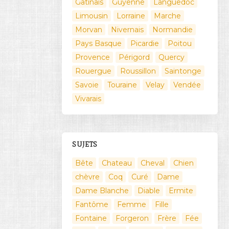
Gatinais
Guyenne
Languedoc
Limousin
Lorraine
Marche
Morvan
Nivernais
Normandie
Pays Basque
Picardie
Poitou
Provence
Périgord
Quercy
Rouergue
Roussillon
Saintonge
Savoie
Touraine
Velay
Vendée
Vivarais
SUJETS
Bête
Chateau
Cheval
Chien
chèvre
Coq
Curé
Dame
Dame Blanche
Diable
Ermite
Fantôme
Femme
Fille
Fontaine
Forgeron
Frère
Fée