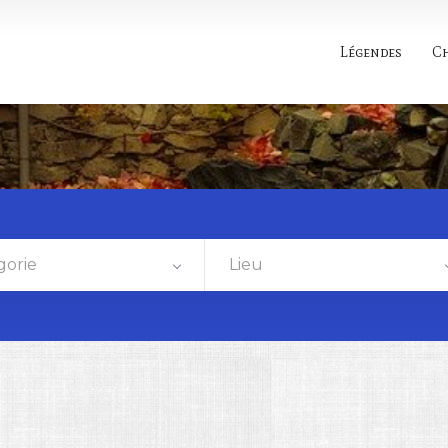
Légendes
C
gorie
Lieu