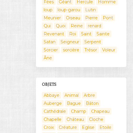
Fées
Géant
Hercule
Homme
loup
loup-garou
Lutin
Meunier
Oiseau
Pierre
Pont
Qui
Quoi
Reine
renard
Revenant
Roi
Saint
Sainte
Satan
Seigneur
Serpent
Sorcier
sorcière
Trésor
Voleur
Âne
OBJETS
Abbaye
Animal
Arbre
Auberge
Bague
Bâton
Cathédrale
Champ
Chapeau
Chapelle
Château
Cloche
Croix
Créature
Eglise
Etoile