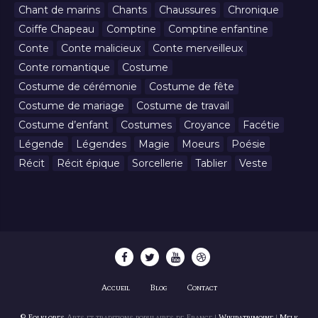
Chant de marins
Chants
Chaussures
Chronique
Coiffe Chapeau
Comptine
Comptine enfantine
Conte
Conte malicieux
Conte merveilleux
Conte romantique
Costume
Costume de cérémonie
Costume de fête
Costume de mariage
Costume de travail
Costume d’enfant
Costumes
Croyance
Facétie
Légende
Légendes
Magie
Moeurs
Poésie
Récit
Récit épique
Sorcellerie
Tablier
Veste
Accueil
Blog
Contact
© Folklores
Arts et traditions populaires de France |
Wikipatrimoine
|
Melk