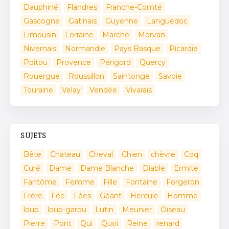
Dauphiné
Flandres
Franche-Comté
Gascogne
Gatinais
Guyenne
Languedoc
Limousin
Lorraine
Marche
Morvan
Nivernais
Normandie
Pays Basque
Picardie
Poitou
Provence
Périgord
Quercy
Rouergue
Roussillon
Saintonge
Savoie
Touraine
Velay
Vendée
Vivarais
SUJETS
Bête
Chateau
Cheval
Chien
chèvre
Coq
Curé
Dame
Dame Blanche
Diable
Ermite
Fantôme
Femme
Fille
Fontaine
Forgeron
Frère
Fée
Fées
Géant
Hercule
Homme
loup
loup-garou
Lutin
Meunier
Oiseau
Pierre
Pont
Qui
Quoi
Reine
renard