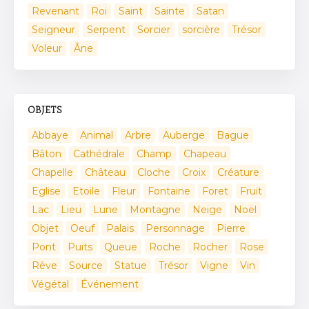
Revenant
Roi
Saint
Sainte
Satan
Seigneur
Serpent
Sorcier
sorcière
Trésor
Voleur
Âne
OBJETS
Abbaye
Animal
Arbre
Auberge
Bague
Bâton
Cathédrale
Champ
Chapeau
Chapelle
Château
Cloche
Croix
Créature
Eglise
Etoile
Fleur
Fontaine
Foret
Fruit
Lac
Lieu
Lune
Montagne
Neige
Noël
Objet
Oeuf
Palais
Personnage
Pierre
Pont
Puits
Queue
Roche
Rocher
Rose
Rêve
Source
Statue
Trésor
Vigne
Vin
Végétal
Événement