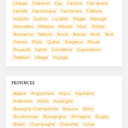
Chasse
Diablerie
Eau
Facétie
Fait-divers
Famille
Fantastique
Fantômes
Folklore
Histoire
Justice
Localité
Magie
Mariage
Merveilles
Militaire
Miracle
Mort
Métier
Naissance
Nature
Noce
Noces
Noël
Nuit
Pierres
Pluie
Quête
Religieux
Rituel
Royauté
Santé
Sorcellerie
Superstition
Tradition
Village
Voyage
PROVINCES
Alsace
Angoumois
Anjou
Aquitaine
Ardennes
Artois
Auvergne
Bassigny-Champenois
Beauce
Berry
Bourbonnais
Bourgogne
Bretagne
Bugey
Béarn
Champagne
Charente
Corse