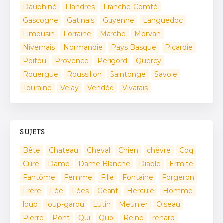
Dauphiné
Flandres
Franche-Comté
Gascogne
Gatinais
Guyenne
Languedoc
Limousin
Lorraine
Marche
Morvan
Nivernais
Normandie
Pays Basque
Picardie
Poitou
Provence
Périgord
Quercy
Rouergue
Roussillon
Saintonge
Savoie
Touraine
Velay
Vendée
Vivarais
SUJETS
Bête
Chateau
Cheval
Chien
chèvre
Coq
Curé
Dame
Dame Blanche
Diable
Ermite
Fantôme
Femme
Fille
Fontaine
Forgeron
Frère
Fée
Fées
Géant
Hercule
Homme
loup
loup-garou
Lutin
Meunier
Oiseau
Pierre
Pont
Qui
Quoi
Reine
renard