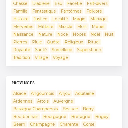
Chasse
Diablerie
Eau
Facétie
Fait-divers
Famille
Fantastique
Fantômes
Folklore
Histoire
Justice
Localité
Magie
Mariage
Merveilles
Militaire
Miracle
Mort
Métier
Naissance
Nature
Noce
Noces
Noël
Nuit
Pierres
Pluie
Quête
Religieux
Rituel
Royauté
Santé
Sorcellerie
Superstition
Tradition
Village
Voyage
PROVINCES
Alsace
Angoumois
Anjou
Aquitaine
Ardennes
Artois
Auvergne
Bassigny-Champenois
Beauce
Berry
Bourbonnais
Bourgogne
Bretagne
Bugey
Béarn
Champagne
Charente
Corse