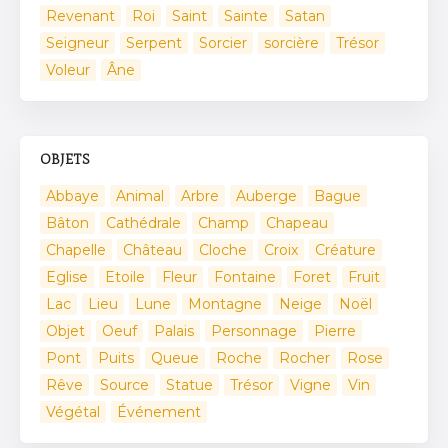
Revenant
Roi
Saint
Sainte
Satan
Seigneur
Serpent
Sorcier
sorcière
Trésor
Voleur
Âne
OBJETS
Abbaye
Animal
Arbre
Auberge
Bague
Bâton
Cathédrale
Champ
Chapeau
Chapelle
Château
Cloche
Croix
Créature
Eglise
Etoile
Fleur
Fontaine
Foret
Fruit
Lac
Lieu
Lune
Montagne
Neige
Noël
Objet
Oeuf
Palais
Personnage
Pierre
Pont
Puits
Queue
Roche
Rocher
Rose
Rêve
Source
Statue
Trésor
Vigne
Vin
Végétal
Événement