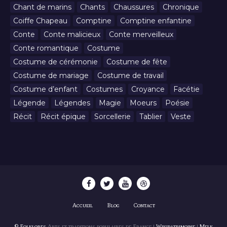
Chant de marins
Chants
Chaussures
Chronique
Coiffe Chapeau
Comptine
Comptine enfantine
Conte
Conte malicieux
Conte merveilleux
Conte romantique
Costume
Costume de cérémonie
Costume de fête
Costume de mariage
Costume de travail
Costume d’enfant
Costumes
Croyance
Facétie
Légende
Légendes
Magie
Moeurs
Poésie
Récit
Récit épique
Sorcellerie
Tablier
Veste
Accueil
Blog
Contact
© Folklores
Arts et traditions populaires de France |
Wikipatrimoine
|
Melk