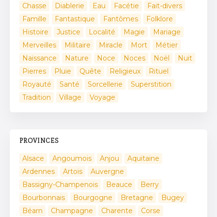
Chasse
Diablerie
Eau
Facétie
Fait-divers
Famille
Fantastique
Fantômes
Folklore
Histoire
Justice
Localité
Magie
Mariage
Merveilles
Militaire
Miracle
Mort
Métier
Naissance
Nature
Noce
Noces
Noël
Nuit
Pierres
Pluie
Quête
Religieux
Rituel
Royauté
Santé
Sorcellerie
Superstition
Tradition
Village
Voyage
PROVINCES
Alsace
Angoumois
Anjou
Aquitaine
Ardennes
Artois
Auvergne
Bassigny-Champenois
Beauce
Berry
Bourbonnais
Bourgogne
Bretagne
Bugey
Béarn
Champagne
Charente
Corse