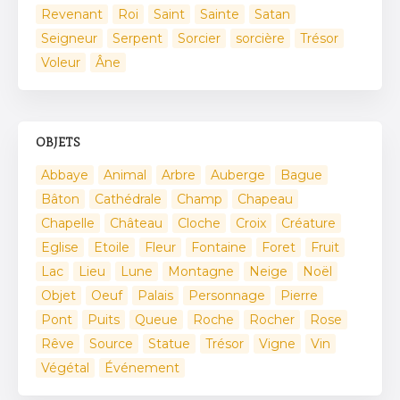
Revenant
Roi
Saint
Sainte
Satan
Seigneur
Serpent
Sorcier
sorcière
Trésor
Voleur
Âne
OBJETS
Abbaye
Animal
Arbre
Auberge
Bague
Bâton
Cathédrale
Champ
Chapeau
Chapelle
Château
Cloche
Croix
Créature
Eglise
Etoile
Fleur
Fontaine
Foret
Fruit
Lac
Lieu
Lune
Montagne
Neige
Noël
Objet
Oeuf
Palais
Personnage
Pierre
Pont
Puits
Queue
Roche
Rocher
Rose
Rêve
Source
Statue
Trésor
Vigne
Vin
Végétal
Événement