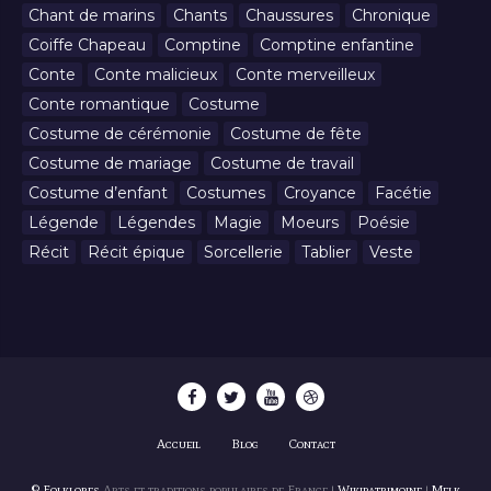
Chant de marins
Chants
Chaussures
Chronique
Coiffe Chapeau
Comptine
Comptine enfantine
Conte
Conte malicieux
Conte merveilleux
Conte romantique
Costume
Costume de cérémonie
Costume de fête
Costume de mariage
Costume de travail
Costume d’enfant
Costumes
Croyance
Facétie
Légende
Légendes
Magie
Moeurs
Poésie
Récit
Récit épique
Sorcellerie
Tablier
Veste
Accueil
Blog
Contact
© Folklores
Arts et traditions populaires de France |
Wikipatrimoine
|
Melk