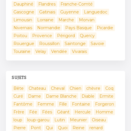
Dauphiné
Flandres
Franche-Comté
Gascogne
Gatinais
Guyenne
Languedoc
Limousin
Lorraine
Marche
Morvan
Nivernais
Normandie
Pays Basque
Picardie
Poitou
Provence
Périgord
Quercy
Rouergue
Roussillon
Saintonge
Savoie
Touraine
Velay
Vendée
Vivarais
SUJETS
Bête
Chateau
Cheval
Chien
chèvre
Coq
Curé
Dame
Dame Blanche
Diable
Ermite
Fantôme
Femme
Fille
Fontaine
Forgeron
Frère
Fée
Fées
Géant
Hercule
Homme
loup
loup-garou
Lutin
Meunier
Oiseau
Pierre
Pont
Qui
Quoi
Reine
renard