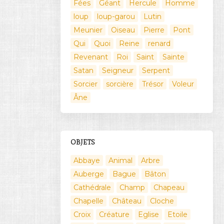
Fées
Géant
Hercule
Homme
loup
loup-garou
Lutin
Meunier
Oiseau
Pierre
Pont
Qui
Quoi
Reine
renard
Revenant
Roi
Saint
Sainte
Satan
Seigneur
Serpent
Sorcier
sorcière
Trésor
Voleur
Âne
OBJETS
Abbaye
Animal
Arbre
Auberge
Bague
Bâton
Cathédrale
Champ
Chapeau
Chapelle
Château
Cloche
Croix
Créature
Eglise
Etoile