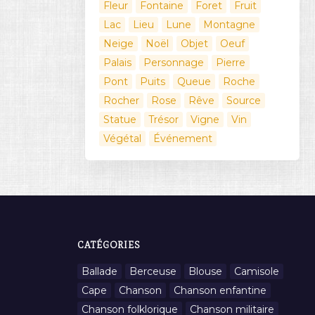
Fleur
Fontaine
Foret
Fruit
Lac
Lieu
Lune
Montagne
Neige
Noël
Objet
Oeuf
Palais
Personnage
Pierre
Pont
Puits
Queue
Roche
Rocher
Rose
Rêve
Source
Statue
Trésor
Vigne
Vin
Végétal
Événement
CATÉGORIES
Ballade
Berceuse
Blouse
Camisole
Cape
Chanson
Chanson enfantine
Chanson folklorique
Chanson militaire