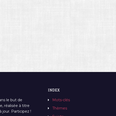
INDEX
ans le but de
Mots-clés
, réalisée à titre
Thèmes
jour. Participez !