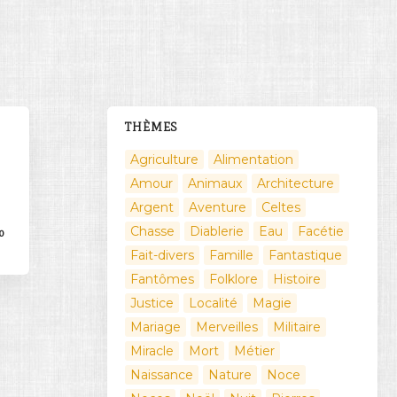
THÈMES
Agriculture
Alimentation
Amour
Animaux
Architecture
Argent
Aventure
Celtes
Chasse
Diablerie
Eau
Facétie
0
Fait-divers
Famille
Fantastique
Fantômes
Folklore
Histoire
Justice
Localité
Magie
Mariage
Merveilles
Militaire
Miracle
Mort
Métier
Naissance
Nature
Noce