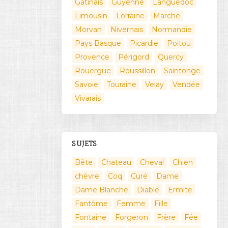
Gatinais
Guyenne
Languedoc
Limousin
Lorraine
Marche
Morvan
Nivernais
Normandie
Pays Basque
Picardie
Poitou
Provence
Périgord
Quercy
Rouergue
Roussillon
Saintonge
Savoie
Touraine
Velay
Vendée
Vivarais
SUJETS
Bête
Chateau
Cheval
Chien
chèvre
Coq
Curé
Dame
Dame Blanche
Diable
Ermite
Fantôme
Femme
Fille
Fontaine
Forgeron
Frère
Fée