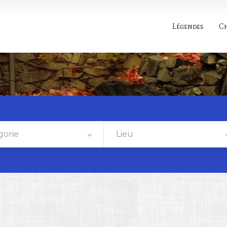
Légendes
C
gorie
Lieu