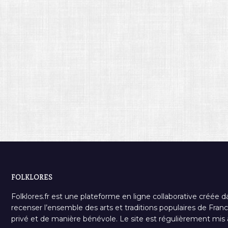
FOLKLORES
Folklores.fr est une plateforme en ligne collaborative créée d
recenser l’ensemble des arts et traditions populaires de France
privé et de manière bénévole. Le site est régulièrement mis à 