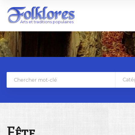
Caté
Fête