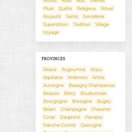
Noces
Noël
Nuit
Pierres
Pluie
Quête
Religieux
Rituel
Royauté
Santé
Sorcellerie
Superstition
Tradition
Village
Voyage
PROVINCES
Alsace
Angoumois
Anjou
Aquitaine
Ardennes
Artois
Auvergne
Bassigny-Champenois
Beauce
Berry
Bourbonnais
Bourgogne
Bretagne
Bugey
Béarn
Champagne
Charente
Corse
Dauphiné
Flandres
Franche-Comté
Gascogne