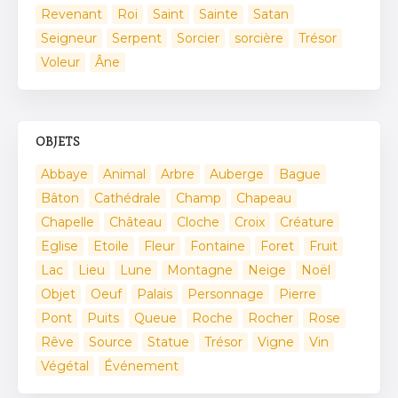
Revenant
Roi
Saint
Sainte
Satan
Seigneur
Serpent
Sorcier
sorcière
Trésor
Voleur
Âne
OBJETS
Abbaye
Animal
Arbre
Auberge
Bague
Bâton
Cathédrale
Champ
Chapeau
Chapelle
Château
Cloche
Croix
Créature
Eglise
Etoile
Fleur
Fontaine
Foret
Fruit
Lac
Lieu
Lune
Montagne
Neige
Noël
Objet
Oeuf
Palais
Personnage
Pierre
Pont
Puits
Queue
Roche
Rocher
Rose
Rêve
Source
Statue
Trésor
Vigne
Vin
Végétal
Événement