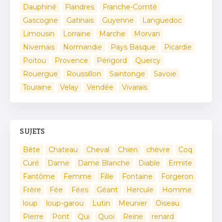
Dauphiné
Flandres
Franche-Comté
Gascogne
Gatinais
Guyenne
Languedoc
Limousin
Lorraine
Marche
Morvan
Nivernais
Normandie
Pays Basque
Picardie
Poitou
Provence
Périgord
Quercy
Rouergue
Roussillon
Saintonge
Savoie
Touraine
Velay
Vendée
Vivarais
SUJETS
Bête
Chateau
Cheval
Chien
chèvre
Coq
Curé
Dame
Dame Blanche
Diable
Ermite
Fantôme
Femme
Fille
Fontaine
Forgeron
Frère
Fée
Fées
Géant
Hercule
Homme
loup
loup-garou
Lutin
Meunier
Oiseau
Pierre
Pont
Qui
Quoi
Reine
renard