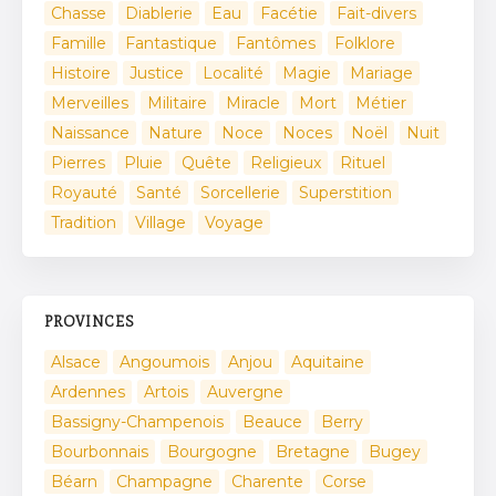
Chasse
Diablerie
Eau
Facétie
Fait-divers
Famille
Fantastique
Fantômes
Folklore
Histoire
Justice
Localité
Magie
Mariage
Merveilles
Militaire
Miracle
Mort
Métier
Naissance
Nature
Noce
Noces
Noël
Nuit
Pierres
Pluie
Quête
Religieux
Rituel
Royauté
Santé
Sorcellerie
Superstition
Tradition
Village
Voyage
PROVINCES
Alsace
Angoumois
Anjou
Aquitaine
Ardennes
Artois
Auvergne
Bassigny-Champenois
Beauce
Berry
Bourbonnais
Bourgogne
Bretagne
Bugey
Béarn
Champagne
Charente
Corse