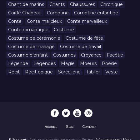
Chant de marins
Chants
Chaussures
Chronique
Coiffe Chapeau
Comptine
Comptine enfantine
Conte
Conte malicieux
Conte merveilleux
Conte romantique
Costume
Costume de cérémonie
Costume de fête
Costume de mariage
Costume de travail
Costume d’enfant
Costumes
Croyance
Facétie
Légende
Légendes
Magie
Moeurs
Poésie
Récit
Récit épique
Sorcellerie
Tablier
Veste
Accueil
Blog
Contact
© Folklores
Arts et traditions populaires de France |
Wikipatrimoine
|
Melk