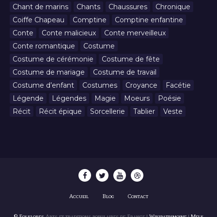
Chant de marins
Chants
Chaussures
Chronique
Coiffe Chapeau
Comptine
Comptine enfantine
Conte
Conte malicieux
Conte merveilleux
Conte romantique
Costume
Costume de cérémonie
Costume de fête
Costume de mariage
Costume de travail
Costume d’enfant
Costumes
Croyance
Facétie
Légende
Légendes
Magie
Moeurs
Poésie
Récit
Récit épique
Sorcellerie
Tablier
Veste
Accueil
Blog
Contact
© Folklores
Arts et traditions populaires de France |
Wikipatrimoine
|
Melk