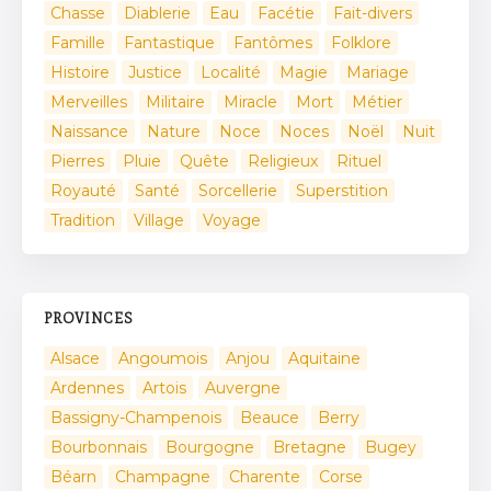
Chasse
Diablerie
Eau
Facétie
Fait-divers
Famille
Fantastique
Fantômes
Folklore
Histoire
Justice
Localité
Magie
Mariage
Merveilles
Militaire
Miracle
Mort
Métier
Naissance
Nature
Noce
Noces
Noël
Nuit
Pierres
Pluie
Quête
Religieux
Rituel
Royauté
Santé
Sorcellerie
Superstition
Tradition
Village
Voyage
PROVINCES
Alsace
Angoumois
Anjou
Aquitaine
Ardennes
Artois
Auvergne
Bassigny-Champenois
Beauce
Berry
Bourbonnais
Bourgogne
Bretagne
Bugey
Béarn
Champagne
Charente
Corse