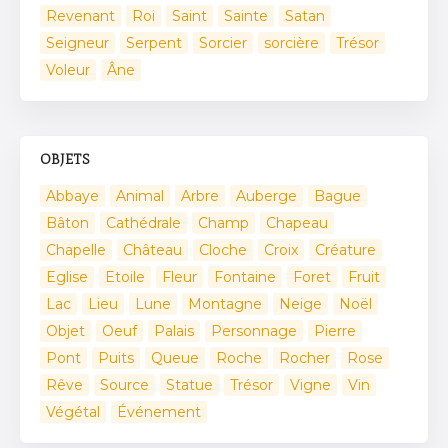
Revenant
Roi
Saint
Sainte
Satan
Seigneur
Serpent
Sorcier
sorcière
Trésor
Voleur
Âne
OBJETS
Abbaye
Animal
Arbre
Auberge
Bague
Bâton
Cathédrale
Champ
Chapeau
Chapelle
Château
Cloche
Croix
Créature
Eglise
Etoile
Fleur
Fontaine
Foret
Fruit
Lac
Lieu
Lune
Montagne
Neige
Noël
Objet
Oeuf
Palais
Personnage
Pierre
Pont
Puits
Queue
Roche
Rocher
Rose
Rêve
Source
Statue
Trésor
Vigne
Vin
Végétal
Événement