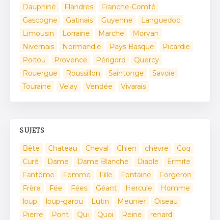
Dauphiné
Flandres
Franche-Comté
Gascogne
Gatinais
Guyenne
Languedoc
Limousin
Lorraine
Marche
Morvan
Nivernais
Normandie
Pays Basque
Picardie
Poitou
Provence
Périgord
Quercy
Rouergue
Roussillon
Saintonge
Savoie
Touraine
Velay
Vendée
Vivarais
SUJETS
Bête
Chateau
Cheval
Chien
chèvre
Coq
Curé
Dame
Dame Blanche
Diable
Ermite
Fantôme
Femme
Fille
Fontaine
Forgeron
Frère
Fée
Fées
Géant
Hercule
Homme
loup
loup-garou
Lutin
Meunier
Oiseau
Pierre
Pont
Qui
Quoi
Reine
renard