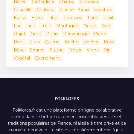
Bâton
Cathédrale
Champ
Chapeau
Chapelle
Château
Cloche
Croix
Créature
Eglise
Etoile
Fleur
Fontaine
Foret
Fruit
Lac
Lieu
Lune
Montagne
Neige
Noël
Objet
Oeuf
Palais
Personnage
Pierre
Pont
Puits
Queue
Roche
Rocher
Rose
Rêve
Source
Statue
Trésor
Vigne
Vin
Végétal
Événement
FOLKLORES
Folklores.fr est une plateforme en ligne collaborative
créée dans le but de recenser l’ensemble des arts et
traditions populaires de France, réalisée à titre privé et de
manière bénévole. Le site est régulièrement mis à jour.