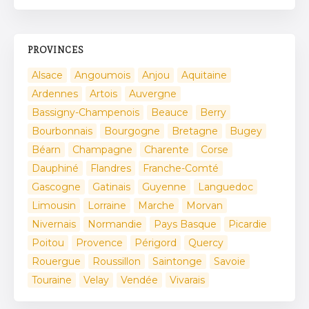
PROVINCES
Alsace
Angoumois
Anjou
Aquitaine
Ardennes
Artois
Auvergne
Bassigny-Champenois
Beauce
Berry
Bourbonnais
Bourgogne
Bretagne
Bugey
Béarn
Champagne
Charente
Corse
Dauphiné
Flandres
Franche-Comté
Gascogne
Gatinais
Guyenne
Languedoc
Limousin
Lorraine
Marche
Morvan
Nivernais
Normandie
Pays Basque
Picardie
Poitou
Provence
Périgord
Quercy
Rouergue
Roussillon
Saintonge
Savoie
Touraine
Velay
Vendée
Vivarais