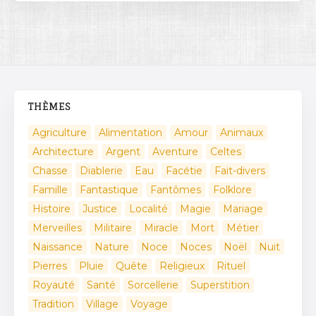
THÈMES
Agriculture
Alimentation
Amour
Animaux
Architecture
Argent
Aventure
Celtes
Chasse
Diablerie
Eau
Facétie
Fait-divers
Famille
Fantastique
Fantômes
Folklore
Histoire
Justice
Localité
Magie
Mariage
Merveilles
Militaire
Miracle
Mort
Métier
Naissance
Nature
Noce
Noces
Noël
Nuit
Pierres
Pluie
Quête
Religieux
Rituel
Royauté
Santé
Sorcellerie
Superstition
Tradition
Village
Voyage