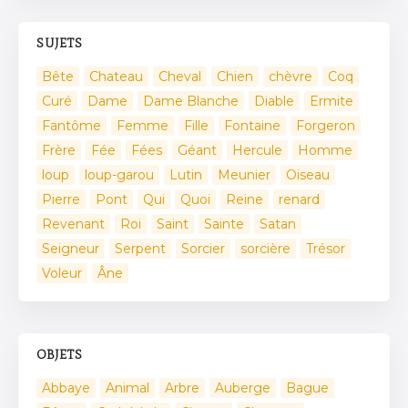
SUJETS
Bête
Chateau
Cheval
Chien
chèvre
Coq
Curé
Dame
Dame Blanche
Diable
Ermite
Fantôme
Femme
Fille
Fontaine
Forgeron
Frère
Fée
Fées
Géant
Hercule
Homme
loup
loup-garou
Lutin
Meunier
Oiseau
Pierre
Pont
Qui
Quoi
Reine
renard
Revenant
Roi
Saint
Sainte
Satan
Seigneur
Serpent
Sorcier
sorcière
Trésor
Voleur
Âne
OBJETS
Abbaye
Animal
Arbre
Auberge
Bague