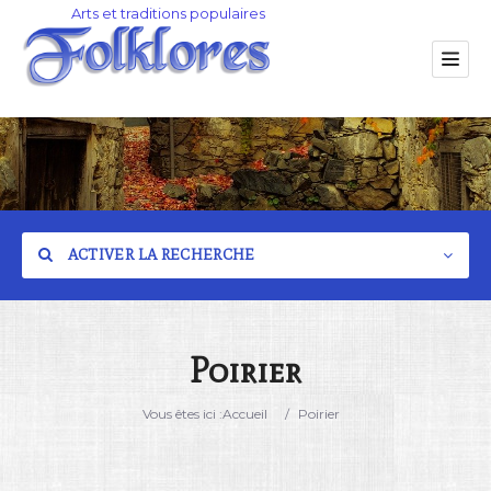
ACTIVER LA RECHERCHE
Poirier
Catégorie
Vous êtes ici :
Accueil
/
Poirier
Lieu