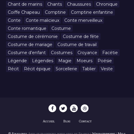
Chant de marins
Chants
Chaussures
Chronique
Coiffe Chapeau
Comptine
Comptine enfantine
Conte
Conte malicieux
Conte merveilleux
Conte romantique
Costume
Costume de cérémonie
Costume de fête
Costume de mariage
Costume de travail
Costume d’enfant
Costumes
Croyance
Facétie
Légende
Légendes
Magie
Moeurs
Poésie
Récit
Récit épique
Sorcellerie
Tablier
Veste
Accueil
Blog
Contact
© Folklores
Arts et traditions populaires de France |
Wikipatrimoine
|
Melk