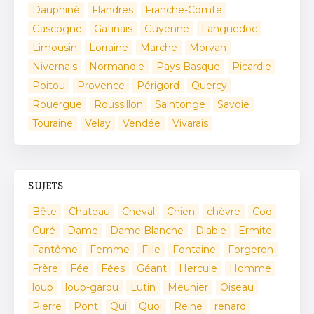
Dauphiné
Flandres
Franche-Comté
Gascogne
Gatinais
Guyenne
Languedoc
Limousin
Lorraine
Marche
Morvan
Nivernais
Normandie
Pays Basque
Picardie
Poitou
Provence
Périgord
Quercy
Rouergue
Roussillon
Saintonge
Savoie
Touraine
Velay
Vendée
Vivarais
SUJETS
Bête
Chateau
Cheval
Chien
chèvre
Coq
Curé
Dame
Dame Blanche
Diable
Ermite
Fantôme
Femme
Fille
Fontaine
Forgeron
Frère
Fée
Fées
Géant
Hercule
Homme
loup
loup-garou
Lutin
Meunier
Oiseau
Pierre
Pont
Qui
Quoi
Reine
renard