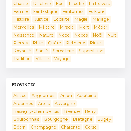
Chasse
Diablerie
Eau
Facétie
Fait-divers
Famille
Fantastique
Fantômes
Folklore
Histoire
Justice
Localité
Magie
Mariage
Merveilles
Militaire
Miracle
Mort
Métier
Naissance
Nature
Noce
Noces
Noël
Nuit
Pierres
Pluie
Quête
Religieux
Rituel
Royauté
Santé
Sorcellerie
Superstition
Tradition
Village
Voyage
PROVINCES
Alsace
Angoumois
Anjou
Aquitaine
Ardennes
Artois
Auvergne
Bassigny-Champenois
Beauce
Berry
Bourbonnais
Bourgogne
Bretagne
Bugey
Béarn
Champagne
Charente
Corse