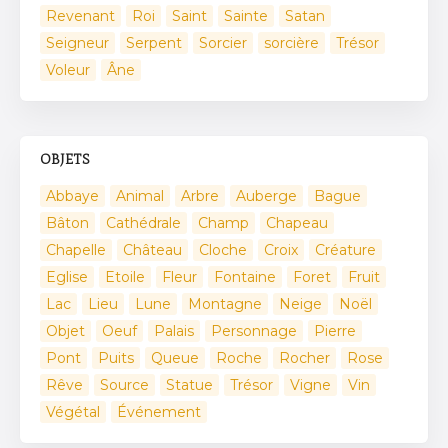
Revenant
Roi
Saint
Sainte
Satan
Seigneur
Serpent
Sorcier
sorcière
Trésor
Voleur
Âne
OBJETS
Abbaye
Animal
Arbre
Auberge
Bague
Bâton
Cathédrale
Champ
Chapeau
Chapelle
Château
Cloche
Croix
Créature
Eglise
Etoile
Fleur
Fontaine
Foret
Fruit
Lac
Lieu
Lune
Montagne
Neige
Noël
Objet
Oeuf
Palais
Personnage
Pierre
Pont
Puits
Queue
Roche
Rocher
Rose
Rêve
Source
Statue
Trésor
Vigne
Vin
Végétal
Événement