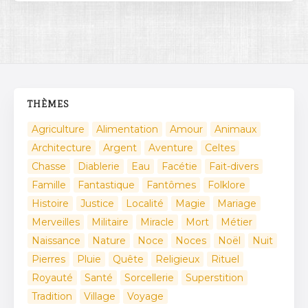
THÈMES
Agriculture
Alimentation
Amour
Animaux
Architecture
Argent
Aventure
Celtes
Chasse
Diablerie
Eau
Facétie
Fait-divers
Famille
Fantastique
Fantômes
Folklore
Histoire
Justice
Localité
Magie
Mariage
Merveilles
Militaire
Miracle
Mort
Métier
Naissance
Nature
Noce
Noces
Noël
Nuit
Pierres
Pluie
Quête
Religieux
Rituel
Royauté
Santé
Sorcellerie
Superstition
Tradition
Village
Voyage