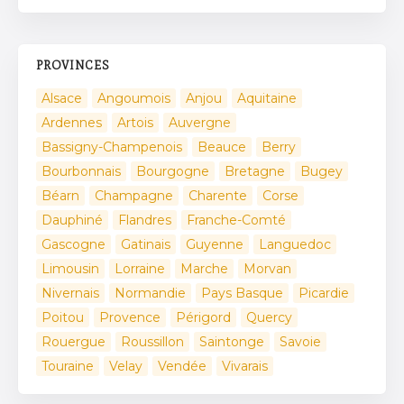
PROVINCES
Alsace
Angoumois
Anjou
Aquitaine
Ardennes
Artois
Auvergne
Bassigny-Champenois
Beauce
Berry
Bourbonnais
Bourgogne
Bretagne
Bugey
Béarn
Champagne
Charente
Corse
Dauphiné
Flandres
Franche-Comté
Gascogne
Gatinais
Guyenne
Languedoc
Limousin
Lorraine
Marche
Morvan
Nivernais
Normandie
Pays Basque
Picardie
Poitou
Provence
Périgord
Quercy
Rouergue
Roussillon
Saintonge
Savoie
Touraine
Velay
Vendée
Vivarais