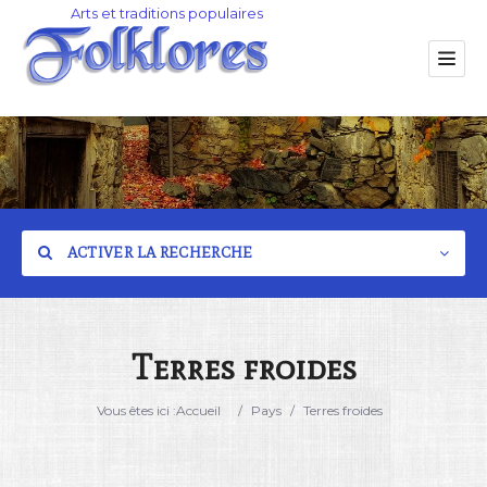
ACTIVER LA RECHERCHE
Terres froides
Catégorie
Vous êtes ici :
Accueil
/
Pays
/
Terres froides
Lieu