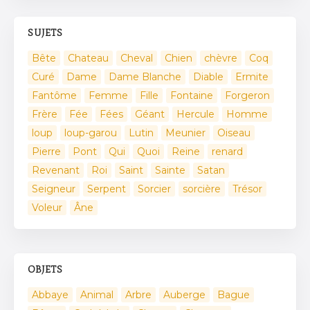
SUJETS
Bête
Chateau
Cheval
Chien
chèvre
Coq
Curé
Dame
Dame Blanche
Diable
Ermite
Fantôme
Femme
Fille
Fontaine
Forgeron
Frère
Fée
Fées
Géant
Hercule
Homme
loup
loup-garou
Lutin
Meunier
Oiseau
Pierre
Pont
Qui
Quoi
Reine
renard
Revenant
Roi
Saint
Sainte
Satan
Seigneur
Serpent
Sorcier
sorcière
Trésor
Voleur
Âne
OBJETS
Abbaye
Animal
Arbre
Auberge
Bague