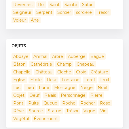
Revenant
Roi
Saint
Sainte
Satan
Seigneur
Serpent
Sorcier
sorcière
Trésor
Voleur
Âne
OBJETS
Abbaye
Animal
Arbre
Auberge
Bague
Bâton
Cathédrale
Champ
Chapeau
Chapelle
Château
Cloche
Croix
Créature
Eglise
Etoile
Fleur
Fontaine
Foret
Fruit
Lac
Lieu
Lune
Montagne
Neige
Noël
Objet
Oeuf
Palais
Personnage
Pierre
Pont
Puits
Queue
Roche
Rocher
Rose
Rêve
Source
Statue
Trésor
Vigne
Vin
Végétal
Événement