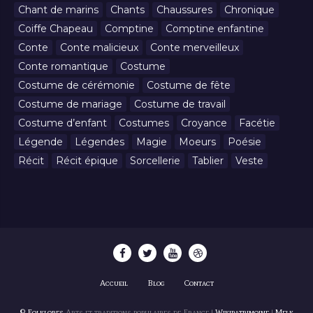
Chant de marins
Chants
Chaussures
Chronique
Coiffe Chapeau
Comptine
Comptine enfantine
Conte
Conte malicieux
Conte merveilleux
Conte romantique
Costume
Costume de cérémonie
Costume de fête
Costume de mariage
Costume de travail
Costume d’enfant
Costumes
Croyance
Facétie
Légende
Légendes
Magie
Moeurs
Poésie
Récit
Récit épique
Sorcellerie
Tablier
Veste
Accueil
Blog
Contact
© Folklores
Arts et traditions populaires de France |
Wikipatrimoine
|
Melk