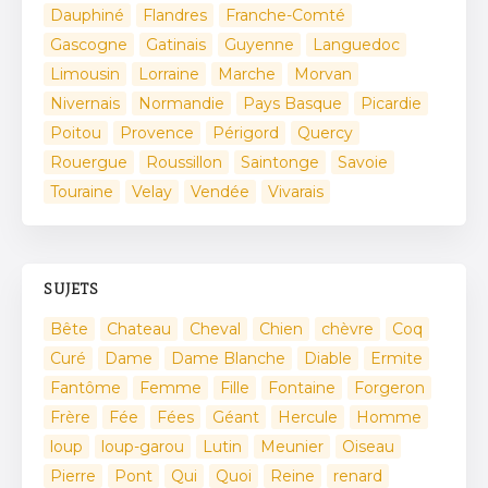
Dauphiné
Flandres
Franche-Comté
Gascogne
Gatinais
Guyenne
Languedoc
Limousin
Lorraine
Marche
Morvan
Nivernais
Normandie
Pays Basque
Picardie
Poitou
Provence
Périgord
Quercy
Rouergue
Roussillon
Saintonge
Savoie
Touraine
Velay
Vendée
Vivarais
SUJETS
Bête
Chateau
Cheval
Chien
chèvre
Coq
Curé
Dame
Dame Blanche
Diable
Ermite
Fantôme
Femme
Fille
Fontaine
Forgeron
Frère
Fée
Fées
Géant
Hercule
Homme
loup
loup-garou
Lutin
Meunier
Oiseau
Pierre
Pont
Qui
Quoi
Reine
renard