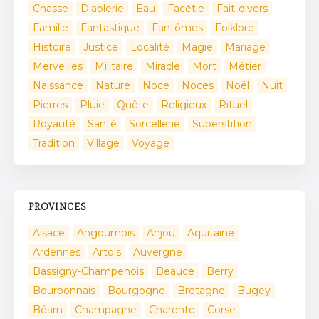
Chasse
Diablerie
Eau
Facétie
Fait-divers
Famille
Fantastique
Fantômes
Folklore
Histoire
Justice
Localité
Magie
Mariage
Merveilles
Militaire
Miracle
Mort
Métier
Naissance
Nature
Noce
Noces
Noël
Nuit
Pierres
Pluie
Quête
Religieux
Rituel
Royauté
Santé
Sorcellerie
Superstition
Tradition
Village
Voyage
PROVINCES
Alsace
Angoumois
Anjou
Aquitaine
Ardennes
Artois
Auvergne
Bassigny-Champenois
Beauce
Berry
Bourbonnais
Bourgogne
Bretagne
Bugey
Béarn
Champagne
Charente
Corse