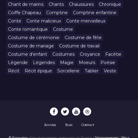
Chant de marins
Chants
Chaussures
Chronique
Coiffe Chapeau
Comptine
Comptine enfantine
Conte
Conte malicieux
Conte merveilleux
Conte romantique
Costume
Costume de cérémonie
Costume de fête
Costume de mariage
Costume de travail
Costume d’enfant
Costumes
Croyance
Facétie
Légende
Légendes
Magie
Moeurs
Poésie
Récit
Récit épique
Sorcellerie
Tablier
Veste
Accueil
Blog
Contact
© Folklores
Arts et traditions populaires de France |
Wikipatrimoine
|
Melk