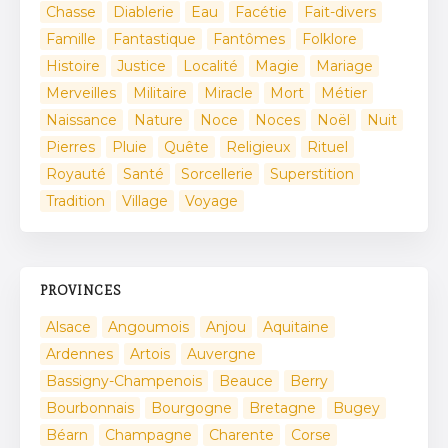
Chasse
Diablerie
Eau
Facétie
Fait-divers
Famille
Fantastique
Fantômes
Folklore
Histoire
Justice
Localité
Magie
Mariage
Merveilles
Militaire
Miracle
Mort
Métier
Naissance
Nature
Noce
Noces
Noël
Nuit
Pierres
Pluie
Quête
Religieux
Rituel
Royauté
Santé
Sorcellerie
Superstition
Tradition
Village
Voyage
PROVINCES
Alsace
Angoumois
Anjou
Aquitaine
Ardennes
Artois
Auvergne
Bassigny-Champenois
Beauce
Berry
Bourbonnais
Bourgogne
Bretagne
Bugey
Béarn
Champagne
Charente
Corse