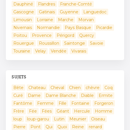
Dauphiné
Flandres
Franche-Comté
Gascogne
Gatinais
Guyenne
Languedoc
Limousin
Lorraine
Marche
Morvan
Nivernais
Normandie
Pays Basque
Picardie
Poitou
Provence
Périgord
Quercy
Rouergue
Roussillon
Saintonge
Savoie
Touraine
Velay
Vendée
Vivarais
SUJETS
Bête
Chateau
Cheval
Chien
chèvre
Coq
Curé
Dame
Dame Blanche
Diable
Ermite
Fantôme
Femme
Fille
Fontaine
Forgeron
Frère
Fée
Fées
Géant
Hercule
Homme
loup
loup-garou
Lutin
Meunier
Oiseau
Pierre
Pont
Qui
Quoi
Reine
renard