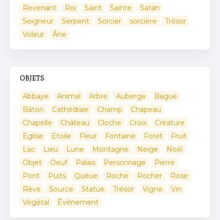
Revenant
Roi
Saint
Sainte
Satan
Seigneur
Serpent
Sorcier
sorcière
Trésor
Voleur
Âne
OBJETS
Abbaye
Animal
Arbre
Auberge
Bague
Bâton
Cathédrale
Champ
Chapeau
Chapelle
Château
Cloche
Croix
Créature
Eglise
Etoile
Fleur
Fontaine
Foret
Fruit
Lac
Lieu
Lune
Montagne
Neige
Noël
Objet
Oeuf
Palais
Personnage
Pierre
Pont
Puits
Queue
Roche
Rocher
Rose
Rêve
Source
Statue
Trésor
Vigne
Vin
Végétal
Événement