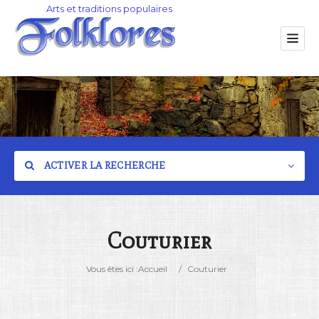
ACTIVER LA RECHERCHE
Couturier
Catégorie
Vous êtes ici :
Accueil
/
Couturier
Lieu