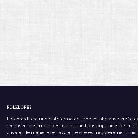
FOLKLORES
Folklores.fr est une plateforme en ligne collaborative créée d
recenser l’ensemble des arts et traditions populaires de France
privé et de manière bénévole. Le site est régulièrement mis à 