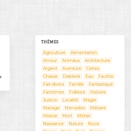
THÈMES
Agriculture
Alimentation
Amour
Animaux
Architecture
Argent
Aventure
Celtes
Chasse
Diablerie
Eau
Facétie
0
Fait-divers
Famille
Fantastique
Fantômes
Folklore
Histoire
Justice
Localité
Magie
Mariage
Merveilles
Militaire
Miracle
Mort
Métier
Naissance
Nature
Noce