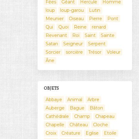
Fées
Géant
Hercule
Homme
loup
loup-garou
Lutin
Meunier
Oiseau
Pierre
Pont
Qui
Quoi
Reine
renard
Revenant
Roi
Saint
Sainte
Satan
Seigneur
Serpent
Sorcier
sorcière
Trésor
Voleur
Âne
OBJETS
Abbaye
Animal
Arbre
Auberge
Bague
Bâton
Cathédrale
Champ
Chapeau
Chapelle
Château
Cloche
Croix
Créature
Eglise
Etoile