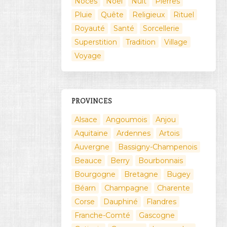
Noces
Noël
Nuit
Pierres
Pluie
Quête
Religieux
Rituel
Royauté
Santé
Sorcellerie
Superstition
Tradition
Village
Voyage
PROVINCES
Alsace
Angoumois
Anjou
Aquitaine
Ardennes
Artois
Auvergne
Bassigny-Champenois
Beauce
Berry
Bourbonnais
Bourgogne
Bretagne
Bugey
Béarn
Champagne
Charente
Corse
Dauphiné
Flandres
Franche-Comté
Gascogne