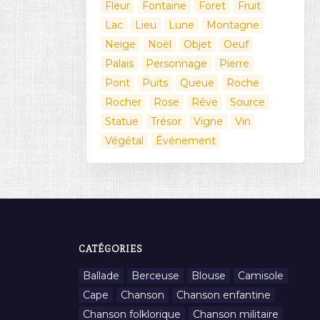
Fleur
Fontaine
Foret
Fruit
Lac
Lieu
Lune
Montagne
Neige
Noël
Objet
Oeuf
Palais
Personnage
Pierre
Pont
Puits
Queue
Roche
Rocher
Rose
Rêve
Source
Statue
Trésor
Vigne
Vin
Végétal
Événement
CATÉGORIES
Ballade
Berceuse
Blouse
Camisole
Cape
Chanson
Chanson enfantine
Chanson folklorique
Chanson militaire