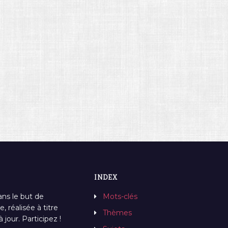
INDEX
ans le but de
Mots-clés
, réalisée à titre
Thèmes
jour. Participez !