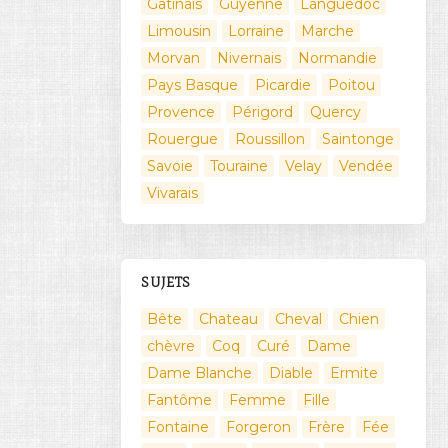
Gatinais
Guyenne
Languedoc
Limousin
Lorraine
Marche
Morvan
Nivernais
Normandie
Pays Basque
Picardie
Poitou
Provence
Périgord
Quercy
Rouergue
Roussillon
Saintonge
Savoie
Touraine
Velay
Vendée
Vivarais
SUJETS
Bête
Chateau
Cheval
Chien
chèvre
Coq
Curé
Dame
Dame Blanche
Diable
Ermite
Fantôme
Femme
Fille
Fontaine
Forgeron
Frère
Fée