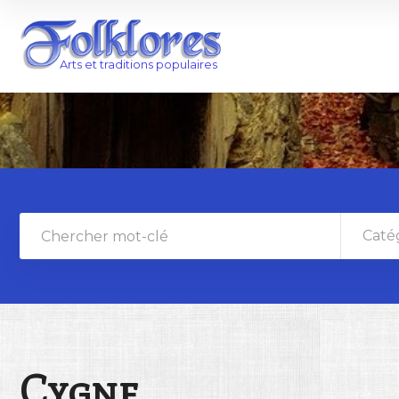
Caté
Cygne