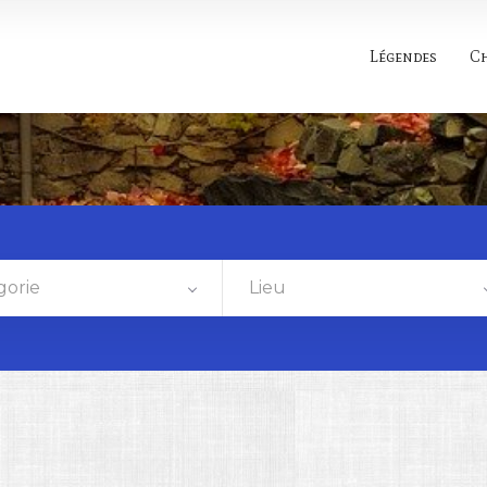
Légendes
C
gorie
Lieu