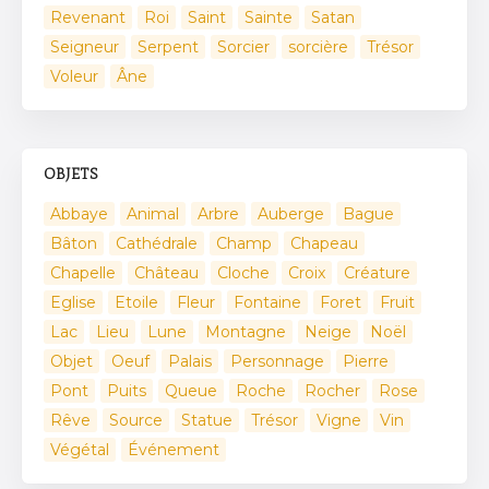
Revenant
Roi
Saint
Sainte
Satan
Seigneur
Serpent
Sorcier
sorcière
Trésor
Voleur
Âne
OBJETS
Abbaye
Animal
Arbre
Auberge
Bague
Bâton
Cathédrale
Champ
Chapeau
Chapelle
Château
Cloche
Croix
Créature
Eglise
Etoile
Fleur
Fontaine
Foret
Fruit
Lac
Lieu
Lune
Montagne
Neige
Noël
Objet
Oeuf
Palais
Personnage
Pierre
Pont
Puits
Queue
Roche
Rocher
Rose
Rêve
Source
Statue
Trésor
Vigne
Vin
Végétal
Événement