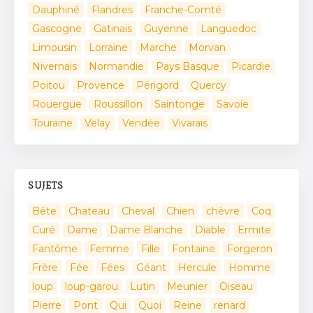
Dauphiné
Flandres
Franche-Comté
Gascogne
Gatinais
Guyenne
Languedoc
Limousin
Lorraine
Marche
Morvan
Nivernais
Normandie
Pays Basque
Picardie
Poitou
Provence
Périgord
Quercy
Rouergue
Roussillon
Saintonge
Savoie
Touraine
Velay
Vendée
Vivarais
SUJETS
Bête
Chateau
Cheval
Chien
chèvre
Coq
Curé
Dame
Dame Blanche
Diable
Ermite
Fantôme
Femme
Fille
Fontaine
Forgeron
Frère
Fée
Fées
Géant
Hercule
Homme
loup
loup-garou
Lutin
Meunier
Oiseau
Pierre
Pont
Qui
Quoi
Reine
renard