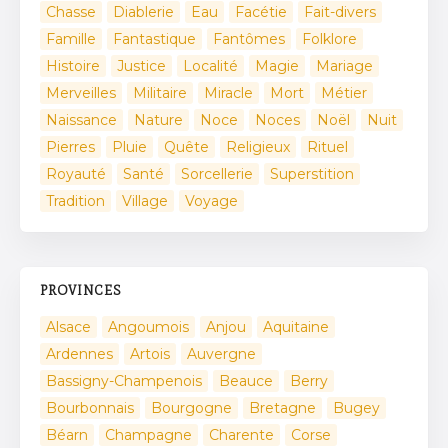
Chasse
Diablerie
Eau
Facétie
Fait-divers
Famille
Fantastique
Fantômes
Folklore
Histoire
Justice
Localité
Magie
Mariage
Merveilles
Militaire
Miracle
Mort
Métier
Naissance
Nature
Noce
Noces
Noël
Nuit
Pierres
Pluie
Quête
Religieux
Rituel
Royauté
Santé
Sorcellerie
Superstition
Tradition
Village
Voyage
PROVINCES
Alsace
Angoumois
Anjou
Aquitaine
Ardennes
Artois
Auvergne
Bassigny-Champenois
Beauce
Berry
Bourbonnais
Bourgogne
Bretagne
Bugey
Béarn
Champagne
Charente
Corse