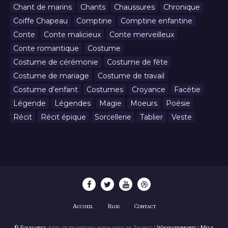
Chant de marins
Chants
Chaussures
Chronique
Coiffe Chapeau
Comptine
Comptine enfantine
Conte
Conte malicieux
Conte merveilleux
Conte romantique
Costume
Costume de cérémonie
Costume de fête
Costume de mariage
Costume de travail
Costume d’enfant
Costumes
Croyance
Facétie
Légende
Légendes
Magie
Moeurs
Poésie
Récit
Récit épique
Sorcellerie
Tablier
Veste
Accueil
Blog
Contact
© Folklores
Arts et traditions populaires de France |
Wikipatrimoine
|
Melk