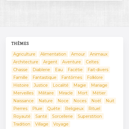
THÈMES
Agriculture
Alimentation
Amour
Animaux
Architecture
Argent
Aventure
Celtes
Chasse
Diablerie
Eau
Facétie
Fait-divers
Famille
Fantastique
Fantômes
Folklore
Histoire
Justice
Localité
Magie
Mariage
Merveilles
Militaire
Miracle
Mort
Métier
Naissance
Nature
Noce
Noces
Noël
Nuit
Pierres
Pluie
Quête
Religieux
Rituel
Royauté
Santé
Sorcellerie
Superstition
Tradition
Village
Voyage