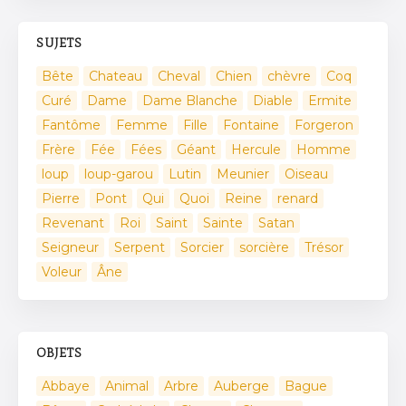
SUJETS
Bête
Chateau
Cheval
Chien
chèvre
Coq
Curé
Dame
Dame Blanche
Diable
Ermite
Fantôme
Femme
Fille
Fontaine
Forgeron
Frère
Fée
Fées
Géant
Hercule
Homme
loup
loup-garou
Lutin
Meunier
Oiseau
Pierre
Pont
Qui
Quoi
Reine
renard
Revenant
Roi
Saint
Sainte
Satan
Seigneur
Serpent
Sorcier
sorcière
Trésor
Voleur
Âne
OBJETS
Abbaye
Animal
Arbre
Auberge
Bague