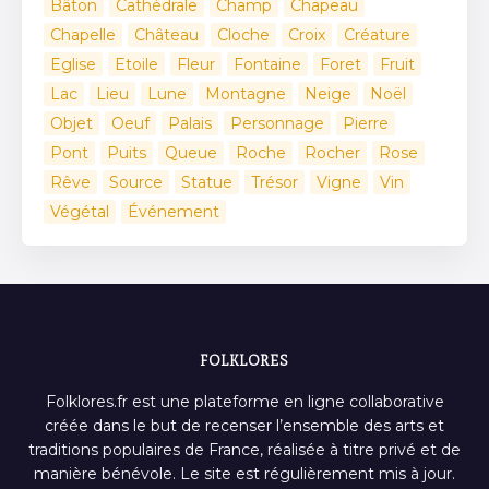
Bâton
Cathédrale
Champ
Chapeau
Chapelle
Château
Cloche
Croix
Créature
Eglise
Etoile
Fleur
Fontaine
Foret
Fruit
Lac
Lieu
Lune
Montagne
Neige
Noël
Objet
Oeuf
Palais
Personnage
Pierre
Pont
Puits
Queue
Roche
Rocher
Rose
Rêve
Source
Statue
Trésor
Vigne
Vin
Végétal
Événement
FOLKLORES
Folklores.fr est une plateforme en ligne collaborative
créée dans le but de recenser l’ensemble des arts et
traditions populaires de France, réalisée à titre privé et de
manière bénévole. Le site est régulièrement mis à jour.