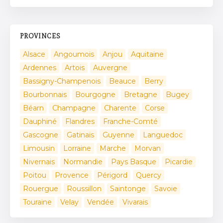
PROVINCES
Alsace
Angoumois
Anjou
Aquitaine
Ardennes
Artois
Auvergne
Bassigny-Champenois
Beauce
Berry
Bourbonnais
Bourgogne
Bretagne
Bugey
Béarn
Champagne
Charente
Corse
Dauphiné
Flandres
Franche-Comté
Gascogne
Gatinais
Guyenne
Languedoc
Limousin
Lorraine
Marche
Morvan
Nivernais
Normandie
Pays Basque
Picardie
Poitou
Provence
Périgord
Quercy
Rouergue
Roussillon
Saintonge
Savoie
Touraine
Velay
Vendée
Vivarais