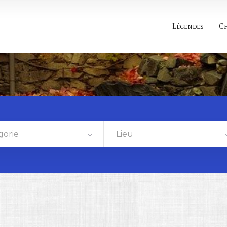
Légendes
C
gorie
Lieu