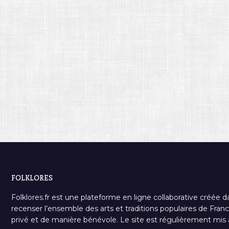
FOLKLORES
Folklores.fr est une plateforme en ligne collaborative créée d
recenser l’ensemble des arts et traditions populaires de France
privé et de manière bénévole. Le site est régulièrement mis à 