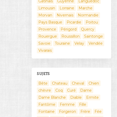
Gatinais
Guyenne
Languedoc
Limousin
Lorraine
Marche
Morvan
Nivernais
Normandie
Pays Basque
Picardie
Poitou
Provence
Périgord
Quercy
Rouergue
Roussillon
Saintonge
Savoie
Touraine
Velay
Vendée
Vivarais
SUJETS
Bête
Chateau
Cheval
Chien
chèvre
Coq
Curé
Dame
Dame Blanche
Diable
Ermite
Fantôme
Femme
Fille
Fontaine
Forgeron
Frère
Fée