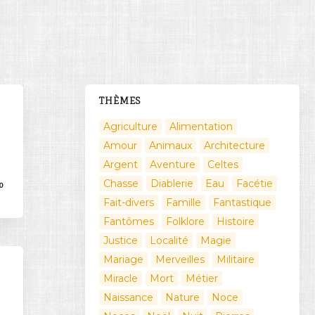
THÈMES
Agriculture
Alimentation
Amour
Animaux
Architecture
Argent
Aventure
Celtes
Chasse
Diablerie
Eau
Facétie
0
Fait-divers
Famille
Fantastique
Fantômes
Folklore
Histoire
Justice
Localité
Magie
Mariage
Merveilles
Militaire
Miracle
Mort
Métier
Naissance
Nature
Noce