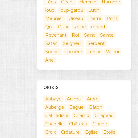
Fées
Géant
Hercule
Homme
loup
loup-garou
Lutin
Meunier
Oiseau
Pierre
Pont
Qui
Quoi
Reine
renard
Revenant
Roi
Saint
Sainte
Satan
Seigneur
Serpent
Sorcier
sorcière
Trésor
Voleur
Âne
OBJETS
Abbaye
Animal
Arbre
Auberge
Bague
Bâton
Cathédrale
Champ
Chapeau
Chapelle
Château
Cloche
Croix
Créature
Eglise
Etoile