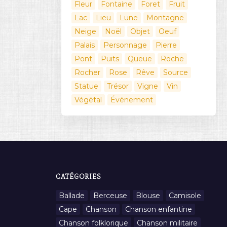
Fleur
Fontaine
Foret
Fruit
Lac
Lieu
Lune
Montagne
Neige
Noël
Objet
Oeuf
Palais
Personnage
Pierre
Pont
Puits
Queue
Roche
Rocher
Rose
Rêve
Source
Statue
Trésor
Vigne
Vin
Végétal
Événement
CATÉGORIES
Ballade
Berceuse
Blouse
Camisole
Cape
Chanson
Chanson enfantine
Chanson folklorique
Chanson militaire