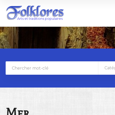
Caté
Mer