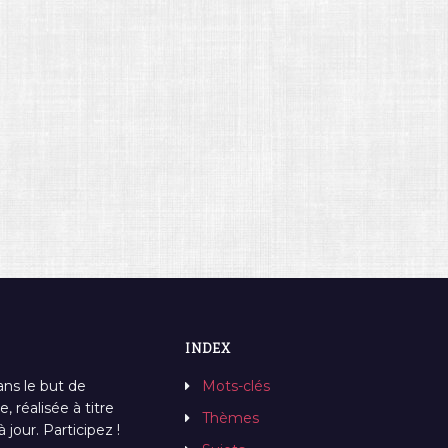
INDEX
ans le but de
Mots-clés
, réalisée à titre
Thèmes
jour. Participez !