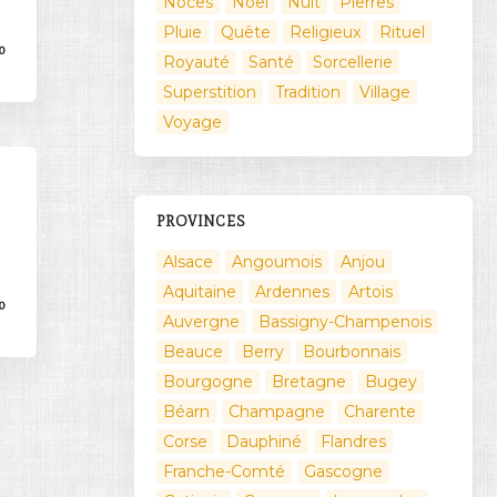
Noces
Noël
Nuit
Pierres
Pluie
Quête
Religieux
Rituel
0
Royauté
Santé
Sorcellerie
Superstition
Tradition
Village
Voyage
PROVINCES
Alsace
Angoumois
Anjou
Aquitaine
Ardennes
Artois
0
Auvergne
Bassigny-Champenois
Beauce
Berry
Bourbonnais
Bourgogne
Bretagne
Bugey
Béarn
Champagne
Charente
Corse
Dauphiné
Flandres
Franche-Comté
Gascogne