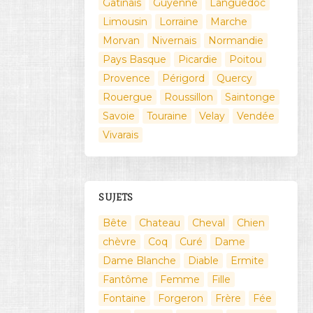
Gatinais
Guyenne
Languedoc
Limousin
Lorraine
Marche
Morvan
Nivernais
Normandie
Pays Basque
Picardie
Poitou
Provence
Périgord
Quercy
Rouergue
Roussillon
Saintonge
Savoie
Touraine
Velay
Vendée
Vivarais
SUJETS
Bête
Chateau
Cheval
Chien
chèvre
Coq
Curé
Dame
Dame Blanche
Diable
Ermite
Fantôme
Femme
Fille
Fontaine
Forgeron
Frère
Fée