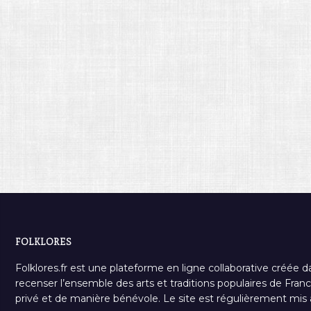
FOLKLORES
Folklores.fr est une plateforme en ligne collaborative créée d
recenser l’ensemble des arts et traditions populaires de France
privé et de manière bénévole. Le site est régulièrement mis à 