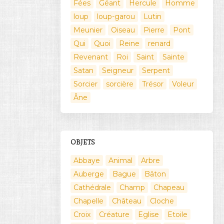
Fées
Géant
Hercule
Homme
loup
loup-garou
Lutin
Meunier
Oiseau
Pierre
Pont
Qui
Quoi
Reine
renard
Revenant
Roi
Saint
Sainte
Satan
Seigneur
Serpent
Sorcier
sorcière
Trésor
Voleur
Âne
OBJETS
Abbaye
Animal
Arbre
Auberge
Bague
Bâton
Cathédrale
Champ
Chapeau
Chapelle
Château
Cloche
Croix
Créature
Eglise
Etoile