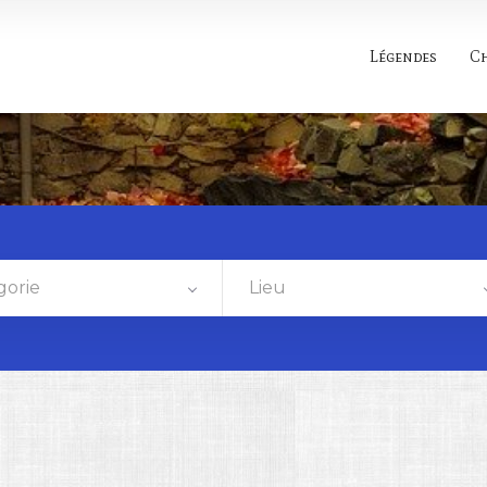
Légendes
C
gorie
Lieu