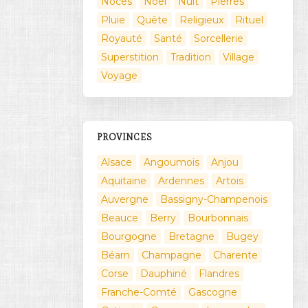
Noces
Noël
Nuit
Pierres
Pluie
Quête
Religieux
Rituel
Royauté
Santé
Sorcellerie
Superstition
Tradition
Village
Voyage
PROVINCES
Alsace
Angoumois
Anjou
Aquitaine
Ardennes
Artois
Auvergne
Bassigny-Champenois
Beauce
Berry
Bourbonnais
Bourgogne
Bretagne
Bugey
Béarn
Champagne
Charente
Corse
Dauphiné
Flandres
Franche-Comté
Gascogne