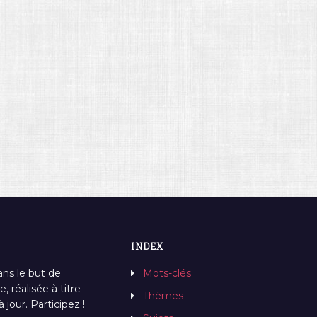
INDEX
ans le but de
Mots-clés
, réalisée à titre
Thèmes
jour. Participez !