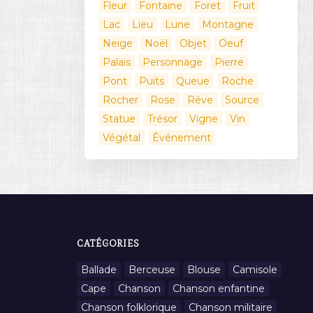
Fleur
Fontaine
Foret
Fruit
Lac
Lieu
Lune
Montagne
Neige
Noël
Objet
Oeuf
Palais
Personnage
Pierre
Pont
Puits
Queue
Roche
Rocher
Rose
Rêve
Source
Statue
Trésor
Vigne
Vin
Végétal
Événement
CATÉGORIES
Ballade
Berceuse
Blouse
Camisole
Cape
Chanson
Chanson enfantine
Chanson folklorique
Chanson militaire