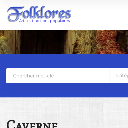
Caté
Caverne