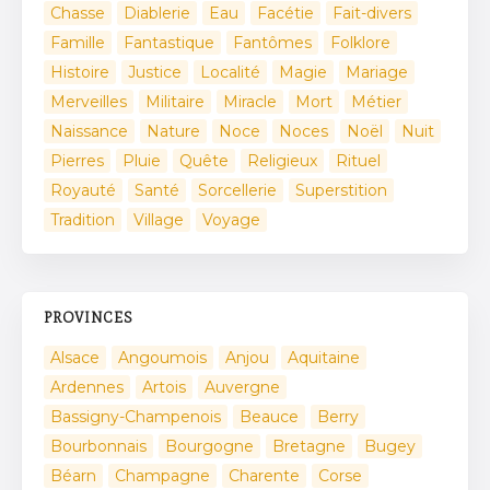
Chasse
Diablerie
Eau
Facétie
Fait-divers
Famille
Fantastique
Fantômes
Folklore
Histoire
Justice
Localité
Magie
Mariage
Merveilles
Militaire
Miracle
Mort
Métier
Naissance
Nature
Noce
Noces
Noël
Nuit
Pierres
Pluie
Quête
Religieux
Rituel
Royauté
Santé
Sorcellerie
Superstition
Tradition
Village
Voyage
PROVINCES
Alsace
Angoumois
Anjou
Aquitaine
Ardennes
Artois
Auvergne
Bassigny-Champenois
Beauce
Berry
Bourbonnais
Bourgogne
Bretagne
Bugey
Béarn
Champagne
Charente
Corse