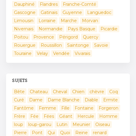
Dauphiné
Flandres
Franche-Comté
Gascogne
Gatinais
Guyenne
Languedoc
Limousin
Lorraine
Marche
Morvan
Nivernais
Normandie
Pays Basque
Picardie
Poitou
Provence
Périgord
Quercy
Rouergue
Roussillon
Saintonge
Savoie
Touraine
Velay
Vendée
Vivarais
SUJETS
Bête
Chateau
Cheval
Chien
chèvre
Coq
Curé
Dame
Dame Blanche
Diable
Ermite
Fantôme
Femme
Fille
Fontaine
Forgeron
Frère
Fée
Fées
Géant
Hercule
Homme
loup
loup-garou
Lutin
Meunier
Oiseau
Pierre
Pont
Qui
Quoi
Reine
renard