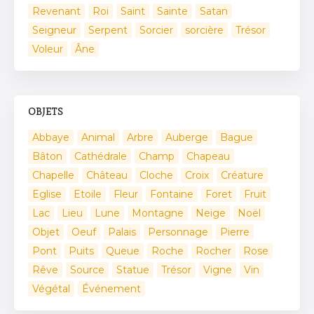
Revenant
Roi
Saint
Sainte
Satan
Seigneur
Serpent
Sorcier
sorcière
Trésor
Voleur
Âne
OBJETS
Abbaye
Animal
Arbre
Auberge
Bague
Bâton
Cathédrale
Champ
Chapeau
Chapelle
Château
Cloche
Croix
Créature
Eglise
Etoile
Fleur
Fontaine
Foret
Fruit
Lac
Lieu
Lune
Montagne
Neige
Noël
Objet
Oeuf
Palais
Personnage
Pierre
Pont
Puits
Queue
Roche
Rocher
Rose
Rêve
Source
Statue
Trésor
Vigne
Vin
Végétal
Événement